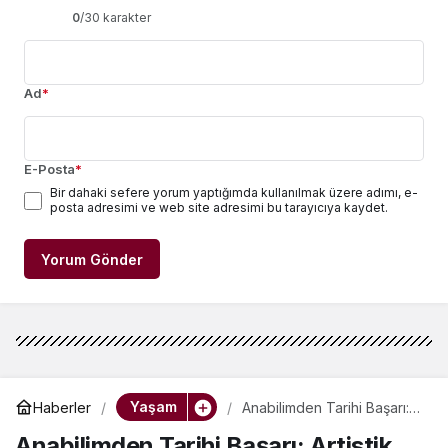
0
/30 karakter
Ad
*
E-Posta
*
Bir dahaki sefere yorum yaptığımda kullanılmak üzere adımı, e-
posta adresimi ve web site adresimi bu tarayıcıya kaydet.
Yorum Gönder
Yaşam
Haberler
Anabilimden Tarihi Başarı:
Artistik Yüzmede Dünya
Anabilimden Tarihi Başarı: Artistik
İkinciliği