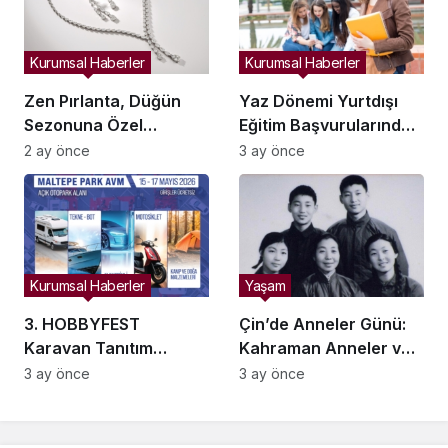
Kurumsal Haberler
Kurumsal Haberler
Zen Pırlanta, Düğün
Yaz Dönemi Yurtdışı
Sezonuna Özel
Eğitim Başvurularında
Koleksiyonlarla Çiftlere
Yüzde 40 Artış
2 ay önce
3 ay önce
Işıltı Katıyor
Kurumsal Haberler
Yaşam
3. HOBBYFEST
Çin’de Anneler Günü:
Karavan Tanıtım
Kahraman Anneler ve
Günleri İstanbul
Xi Jinping’e İlham
3 ay önce
3 ay önce
Maltepe’de
Kaynakları
Ziyaretçilerle
Buluşuyor