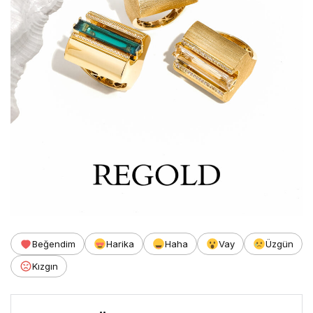
Beğendim
Harika
Haha
Vay
Üzgün
Kızgın