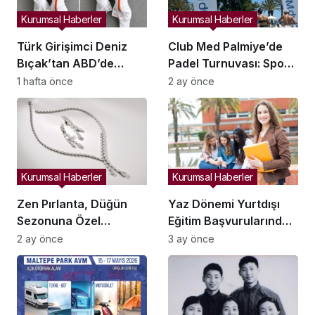
Kurumsal Haberler
Kurumsal Haberler
Türk Girişimci Deniz
Club Med Palmiye’de
Bıçak’tan ABD’de
Padel Turnuvası: Spor
Bebek Güvenli
ve Sosyal Yaşam
1 hafta önce
2 ay önce
Uykusuna Yenilikçi
Buluşması
Dokunuş
Kurumsal Haberler
Kurumsal Haberler
Zen Pırlanta, Düğün
Yaz Dönemi Yurtdışı
Sezonuna Özel
Eğitim Başvurularında
Koleksiyonlarla Çiftlere
Yüzde 40 Artış
2 ay önce
3 ay önce
Işıltı Katıyor