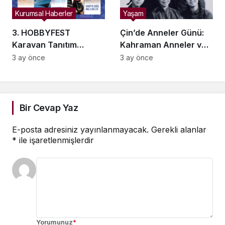
Kurumsal Haberler
Yaşam
3. HOBBYFEST
Çin’de Anneler Günü:
Karavan Tanıtım
Kahraman Anneler ve
Günleri İstanbul
Xi Jinping’e İlham
3 ay önce
3 ay önce
Maltepe’de
Kaynakları
Ziyaretçilerle
Buluşuyor
Bir Cevap Yaz
E-posta adresiniz yayınlanmayacak.
Gerekli alanlar
*
ile işaretlenmişlerdir
Yorumunuz
*