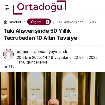
Anabilimden Tarihi
0
Paylaş
Başarı: Artistik Yüzmede
Yaşam
Haberler
Takı Alışverişinde 50 Yıllık
Tecrübeden 10 Altın
Takı Alışverişinde 50 Yıllık
Tavsiye
Dünya İkinciliği
Tecrübeden 10 Altın Tavsiye
admin
tarafından yayınlandı
20 Ekim 2025, 14:49
yayınlandı
20 Ekim 2025,
11:50
güncellendi
486