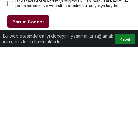
Bir dahaki sefere yorum yaptığımda kullanılmak üzere adımı, e-
posta adresimi ve web site adresimi bu tarayıcıya kaydet.
Yorum Gönder
Bu web sitesinde en iyi deneyimi yaşamanızı sağlamak
Kabul
için çerezler kullanılmaktadır.
Anasayfa
Akış
Hesabım
Kurumsal
Bağlantılar
Popüler Sayfalar