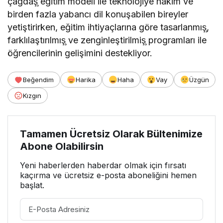
çağdaş̧ eğitim modeli ile teknolojiye hâkim ve
birden fazla yabancı dil konuşabilen bireyler
yetiştirirken, eğitim ihtiyaçlarına göre tasarlanmış̧,
farklılaştırılmış̧ ve zenginleştirilmiş̧ programları ile
öğrencilerinin gelişimini destekliyor.
Beğendim
Harika
Haha
Vay
Üzgün
Kızgın
Tamamen Ücretsiz Olarak Bültenimize
Abone Olabilirsin
Yeni haberlerden haberdar olmak için fırsatı
kaçırma ve ücretsiz e-posta aboneliğini hemen
başlat.