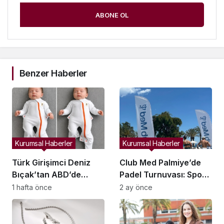
ABONE OL
Benzer Haberler
Kurumsal Haberler
Kurumsal Haberler
Türk Girişimci Deniz
Club Med Palmiye’de
Bıçak’tan ABD’de
Padel Turnuvası: Spor
Bebek Güvenli
ve Sosyal Yaşam
1 hafta önce
2 ay önce
Uykusuna Yenilikçi
Buluşması
Dokunuş