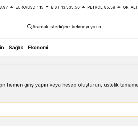
3,97
EURO/USD
1,15
BIST
13.535,56
PETROL
85,58
GR. ALT
Aramak istediğiniz kelimeyi yazın..
in
Sağlık
Ekonomi
çin hemen giriş yapın veya hesap oluşturun, üstelik tamame