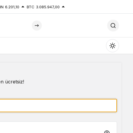
IN
6.201,10
BTC
3.085.947,00
Mod
değiştir
n ücretsiz!
Gündüz Modu
Gündüz modunu seçin.
Gece Modu
Gece modunu seçin.