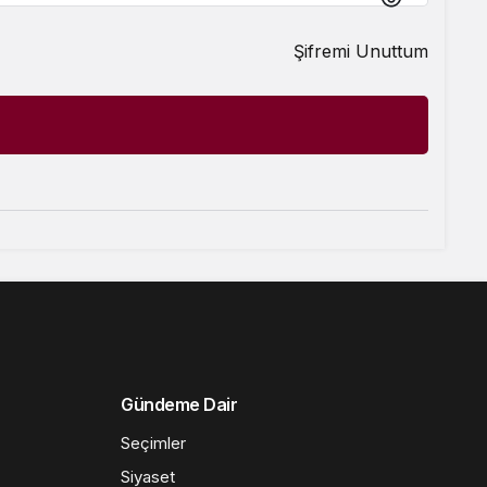
Sistem Modu
Şifremi Unuttum
Sistem modunu seçin.
Gündeme Dair
Seçimler
Siyaset