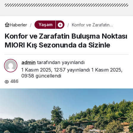
Yaşam
Haberler
Konfor ve Zarafatin
Buluşma Noktası MIORI Kış
Konfor ve Zarafatin Buluşma Noktası
Sezonunda da Sizinle
MIORI Kış Sezonunda da Sizinle
admin
tarafından yayınlandı
1 Kasım 2025, 12:57
yayınlandı
1 Kasım 2025,
09:58
güncellendi
486