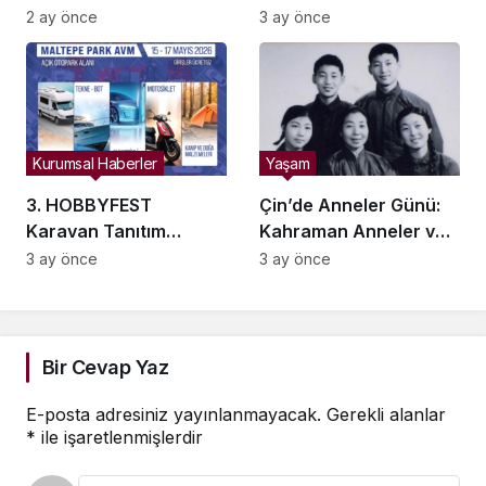
Koleksiyonlarla Çiftlere
Yüzde 40 Artış
2 ay önce
3 ay önce
Işıltı Katıyor
Kurumsal Haberler
Yaşam
3. HOBBYFEST
Çin’de Anneler Günü:
Karavan Tanıtım
Kahraman Anneler ve
Günleri İstanbul
Xi Jinping’e İlham
3 ay önce
3 ay önce
Maltepe’de
Kaynakları
Ziyaretçilerle
Buluşuyor
Bir Cevap Yaz
E-posta adresiniz yayınlanmayacak.
Gerekli alanlar
*
ile işaretlenmişlerdir