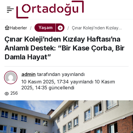
Konfor ve Zarafatin
0
Paylaş
Buluşma Noktası MIORI
Yaşam
Haberler
Çınar Koleji’nden Kızılay
Haftası’na Anlamlı Destek:
Çınar Koleji’nden Kızılay Haftası’na
“Bir Kase Çorba, Bir Damla
Kış Sezonunda da
Hayat”
Anlamlı Destek: “Bir Kase Çorba, Bir
Damla Hayat”
Sizinle
admin
tarafından yayınlandı
10 Kasım 2025, 17:34
yayınlandı
10 Kasım
2025, 14:35
güncellendi
256