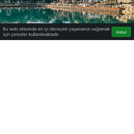
Bu web sitesinde en iyi deneyimi yaşamanızı sağlamak
Kabul
için çerezler kullanılmaktadır.
Google'da Abone Ol
0
Paylaş
Beğen
Göcek’in en seçkin adreslerinden Miori,
misafirlerine benzersiz bir yaşam alanı deneyimi
sunmak üzere bu yazın başında kapılarını açmıştı.
Kış sezonunda da açık kalma kararı alarak