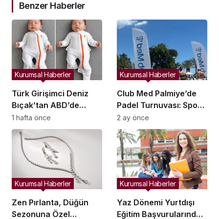
Benzer Haberler
Kurumsal Haberler
Kurumsal Haberler
Türk Girişimci Deniz
Club Med Palmiye’de
Bıçak’tan ABD’de
Padel Turnuvası: Spor
Bebek Güvenli
ve Sosyal Yaşam
1 hafta önce
2 ay önce
Uykusuna Yenilikçi
Buluşması
Dokunuş
Kurumsal Haberler
Kurumsal Haberler
Zen Pırlanta, Düğün
Yaz Dönemi Yurtdışı
Sezonuna Özel
Eğitim Başvurularında