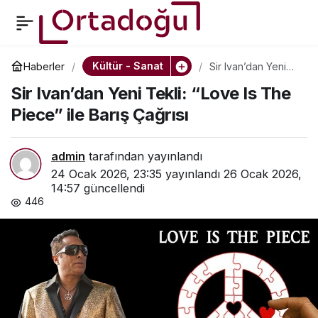
Miyase Sertbarut’un
0
Paylaş
“Yuan Huan’ın Kulübesi”
Kültür - Sanat
Haberler
Sir Ivan’dan Yeni
Tekli: “Love Is The
Sir Ivan’dan Yeni Tekli: “Love Is The
Piece” ile Barış
Berlin Film Festivali’nde
Çağrısı
Piece” ile Barış Çağrısı
Tanıtılacak
admin
tarafından yayınlandı
24 Ocak 2026, 23:35
yayınlandı
26 Ocak 2026,
14:57
güncellendi
446