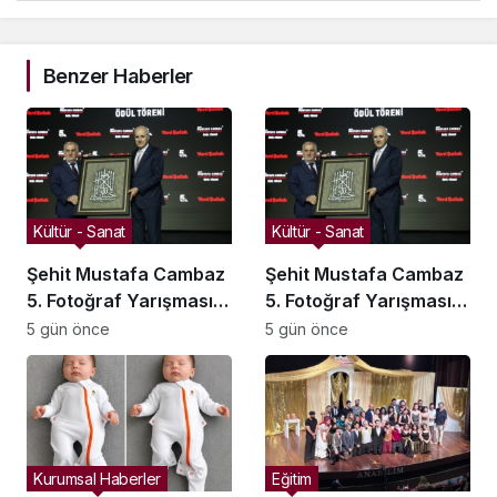
Benzer Haberler
Kültür - Sanat
Kültür - Sanat
Şehit Mustafa Cambaz
Şehit Mustafa Cambaz
5. Fotoğraf Yarışması
5. Fotoğraf Yarışması
Ödülleri Demokrasi ve
Ödülleri Demokrasi ve
5 gün önce
5 gün önce
Özgürlükler Adası’nda
Özgürlükler Adası’nda
Sahiplerini Buldu
Sahiplerini Buldu
Kurumsal Haberler
Eğitim