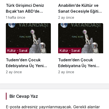
Türk Girişimci Deniz
Anabilim’de Kültür ve
Bıçak’tan ABD’de
Sanat Gecesiyle Eğitim
Bebek Güvenli
Yılı Sona Erdi
1 hafta önce
2 ay önce
Uykusuna Yenilikçi
Dokunuş
Kültür - Sanat
Kültür - Sanat
Tudem’den Çocuk
Tudem’den Çocuk
Edebiyatına Üç Yeni
Edebiyatına Üç Yeni
Ödüllü Roman
Ödüllü Roman: Neler
2 ay önce
2 ay önce
Bekliyor?
Bir Cevap Yaz
E-posta adresiniz yayınlanmayacak.
Gerekli alanlar