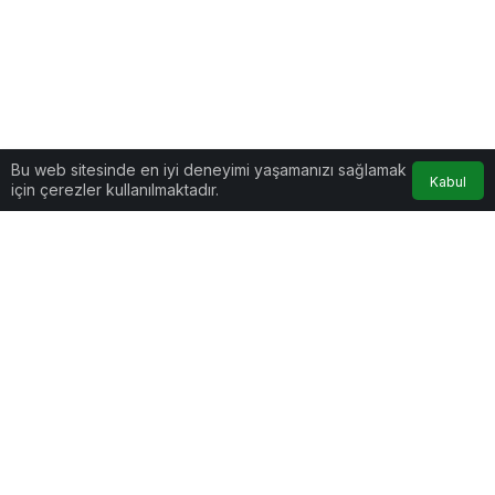
Bu web sitesinde en iyi deneyimi yaşamanızı sağlamak
Kabul
için çerezler kullanılmaktadır.