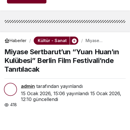
Kültür - Sanat
Haberler
Miyase
Sertbarut’un “Yuan
Miyase Sertbarut’un “Yuan Huan’ın
Huan’ın Kulübesi”
Berlin Film
Kulübesi” Berlin Film Festivali’nde
Festivali’nde
Tanıtılacak
Tanıtılacak
admin
tarafından yayınlandı
15 Ocak 2026, 15:06
yayınlandı
15 Ocak 2026,
12:10
güncellendi
418