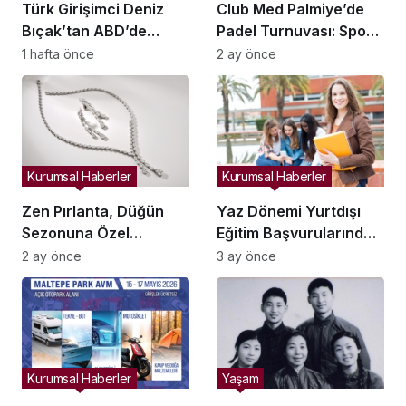
Türk Girişimci Deniz
Club Med Palmiye’de
Bıçak’tan ABD’de
Padel Turnuvası: Spor
Bebek Güvenli
ve Sosyal Yaşam
1 hafta önce
2 ay önce
Uykusuna Yenilikçi
Buluşması
Dokunuş
Kurumsal Haberler
Kurumsal Haberler
Zen Pırlanta, Düğün
Yaz Dönemi Yurtdışı
Sezonuna Özel
Eğitim Başvurularında
Koleksiyonlarla Çiftlere
Yüzde 40 Artış
2 ay önce
3 ay önce
Işıltı Katıyor
Kurumsal Haberler
Yaşam