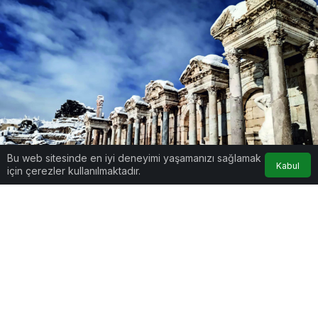
Bu web sitesinde en iyi deneyimi yaşamanızı sağlamak
Kabul
için çerezler kullanılmaktadır.
Google'da Abone Ol
0
Paylaş
Beğen
Burdur sınırları içinde yer alan Sagalassos Antik