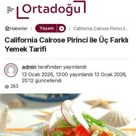
Sagalassos Antik
0
Paylaş
Kenti’ndeki Antoninler
Yaşam
Haberler
California Calrose Pirinci ile
Üç Farklı Yemek Tarifi
California Calrose Pirinci ile Üç Farklı
Çeşmesi Restore
Yemek Tarifi
Ediliyor
admin
tarafından yayınlandı
13 Ocak 2026, 13:00
yayınlandı
13 Ocak 2026,
20:12
güncellendi
283