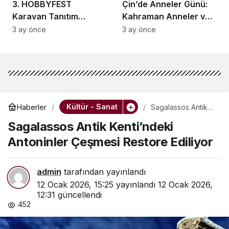
3. HOBBYFEST
Çin’de Anneler Günü:
Karavan Tanıtım
Kahraman Anneler ve
Günleri İstanbul
Xi Jinping’e İlham
3 ay önce
3 ay önce
Maltepe’de
Kaynakları
Ziyaretçilerle
Buluşuyor
Kültür - Sanat
Haberler
Sagalassos Antik
Kenti’ndeki
Sagalassos Antik Kenti’ndeki
Antoninler Çeşmesi
Restore Ediliyor
Antoninler Çeşmesi Restore Ediliyor
admin
tarafından yayınlandı
12 Ocak 2026, 15:25
yayınlandı
12 Ocak 2026,
12:31
güncellendi
452