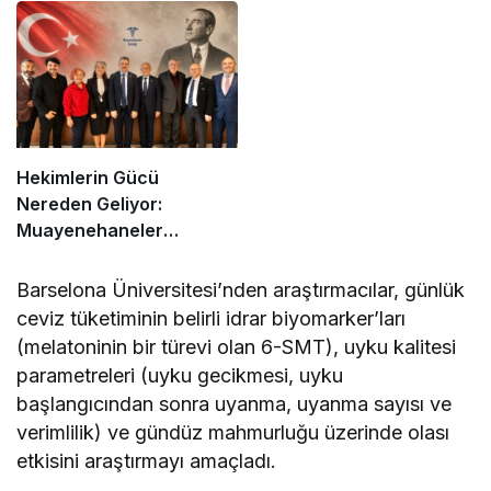
Karar
Olmayan Beklentiler
Yaratıyor
Hekimlerin Gücü
Nereden Geliyor:
Muayenehaneler
Derneği’nin Rolü Nedir?
Barselona Üniversitesi’nden araştırmacılar, günlük
ceviz tüketiminin belirli idrar biyomarker’ları
(melatoninin bir türevi olan 6-SMT), uyku kalitesi
parametreleri (uyku gecikmesi, uyku
başlangıcından sonra uyanma, uyanma sayısı ve
verimlilik) ve gündüz mahmurluğu üzerinde olası
etkisini araştırmayı amaçladı.