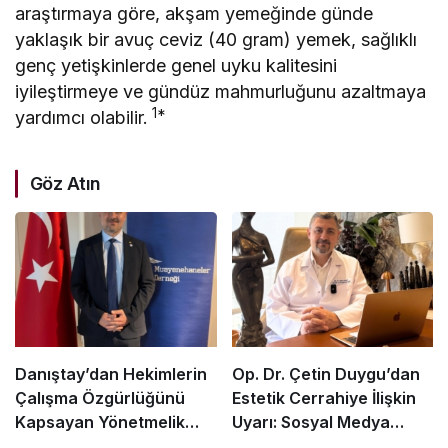
araştırmaya göre, akşam yemeğinde günde
yaklaşık bir avuç ceviz (40 gram) yemek, sağlıklı
genç yetişkinlerde genel uyku kalitesini
iyileştirmeye ve gündüz mahmurluğunu azaltmaya
1*
yardımcı olabilir.
Göz Atın
Danıştay’dan Hekimlerin
Op. Dr. Çetin Duygu’dan
Çalışma Özgürlüğünü
Estetik Cerrahiye İlişkin
Kapsayan Yönetmelik
Uyarı: Sosyal Medya
Hükümlerine Dair Ara
Filtreleri Gerçekçi