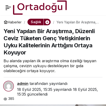
Yeni Yapılan Bir
0
Araştırma, Düzenli
Sağlık
Haberler
Yeni Yapılan Bir Araştırma,
Düzenli Ceviz Tüketen
Yeni Yapılan Bir Araştırma, Düzenli
Genç Yetişkinlerin Uyku
Ceviz Tüketen Genç
Kalitelerinin Arttığını Ortaya
Ceviz Tüketen Genç Yetişkinlerin
Koyuyor
Uyku Kalitelerinin Arttığını Ortaya
Yetişkinlerin Uyku
Koyuyor
Kalitelerinin Arttığını
Bu alanda yapılan ilk araştırma olma özelliği taşıyan
çalışma, cevizin uykuyu destekleyen bir gıda
olabileceğini ortaya koyuyor.
Ortaya Koyuyor
admin
tarafından yayınlandı
18 Eylül 2025, 15:35
yayınlandı
18 Eylül 2025,
15:35
güncellendi
385