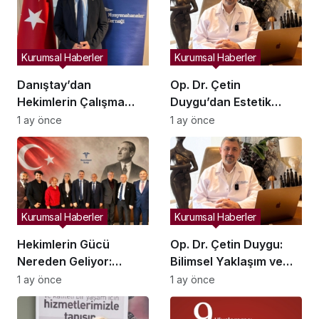
Kurumsal Haberler
Kurumsal Haberler
Danıştay’dan
Op. Dr. Çetin
Hekimlerin Çalışma
Duygu’dan Estetik
Özgürlüğünü
Cerrahiye İlişkin Uyarı:
1 ay önce
1 ay önce
Kapsayan Yönetmelik
Sosyal Medya Filtreleri
Hükümlerine Dair Ara
Gerçekçi Olmayan
Karar
Beklentiler Yaratıyor
Kurumsal Haberler
Kurumsal Haberler
Hekimlerin Gücü
Op. Dr. Çetin Duygu:
Nereden Geliyor:
Bilimsel Yaklaşım ve
Muayenehaneler
Uluslararası Deneyimle
1 ay önce
1 ay önce
Derneği’nin Rolü
Estetik Cerrahide Yeni
Nedir?
Bir Dönem