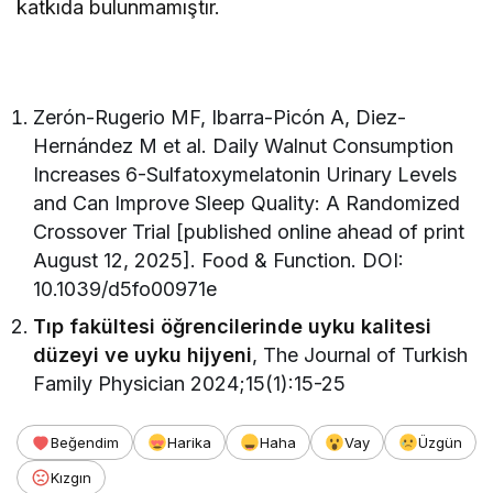
katkıda bulunmamıştır.
Zerón-Rugerio MF, Ibarra-Picón A, Diez-
Hernández M et al. Daily Walnut Consumption
Increases 6-Sulfatoxymelatonin Urinary Levels
and Can Improve Sleep Quality: A Randomized
Crossover Trial [published online ahead of print
August 12, 2025]. Food & Function. DOI:
10.1039/d5fo00971e
Tıp fakültesi öğrencilerinde uyku kalitesi
düzeyi ve uyku hijyeni
, The Journal of Turkish
Family Physician 2024;15(1):15-25
Beğendim
Harika
Haha
Vay
Üzgün
Kızgın