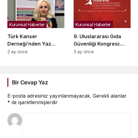
Kurumsal Haberler
Kurumsal Haberler
Türk Kanser
9. Uluslararası Gıda
Derneği’nden Yaz
Güvenliği Kongresi:
Aylarında Beslenme ve
Gıda ve Sağlık
2 ay önce
3 ay önce
Sıvı Tüketimi
Alanındaki Bilgi Kirliliği
Konusunda Uyarı
Bilimsel Çözümlerle Ele
Alınacak
Bir Cevap Yaz
E-posta adresiniz yayınlanmayacak.
Gerekli alanlar
*
ile işaretlenmişlerdir