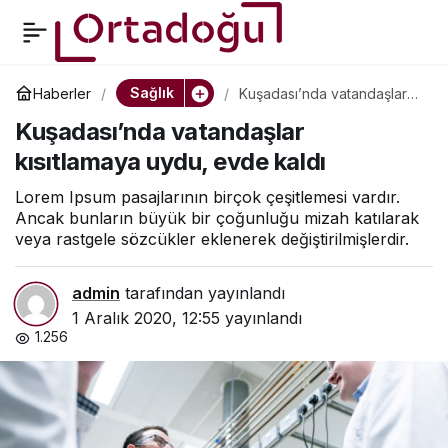
Yaklaşık 1 yıldır
0
Paylaş
cebelleştiğimiz
Sağlık
Haberler
Kuşadası’nda vatandaşlar
kısıtlamaya uydu, evde
Kuşadası’nda vatandaşlar
kaldı
koronavirüs salgınının
kısıtlamaya uydu, evde kaldı
bitiş tarihine ilişkin
Lorem Ipsum pasajlarının birçok çeşitlemesi vardır.
Ancak bunların büyük bir çoğunluğu mizah katılarak
veya rastgele sözcükler eklenerek değiştirilmişlerdir.
astrolog yorumları!
admin
tarafından yayınlandı
1 Aralık 2020, 12:55
yayınlandı
1.256