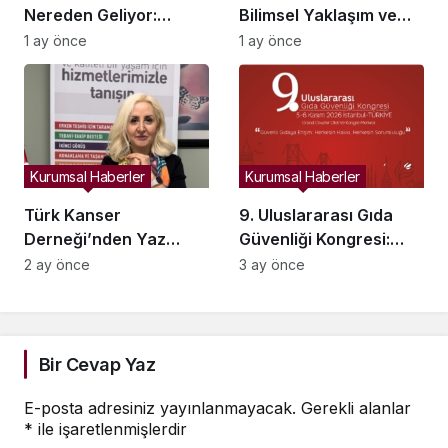
Nereden Geliyor:
Bilimsel Yaklaşım ve
Muayenehaneler
Uluslararası Deneyimle
1 ay önce
1 ay önce
Derneği’nin Rolü
Estetik Cerrahide Yeni
Nedir?
Bir Dönem
Kurumsal Haberler
Kurumsal Haberler
Türk Kanser
9. Uluslararası Gıda
Derneği’nden Yaz
Güvenliği Kongresi:
Aylarında Beslenme ve
Gıda ve Sağlık
2 ay önce
3 ay önce
Sıvı Tüketimi
Alanındaki Bilgi Kirliliği
Konusunda Uyarı
Bilimsel Çözümlerle Ele
Alınacak
Bir Cevap Yaz
E-posta adresiniz yayınlanmayacak.
Gerekli alanlar
*
ile işaretlenmişlerdir