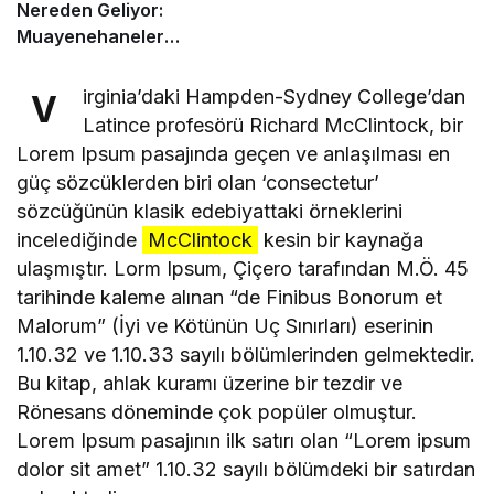
Nereden Geliyor:
Muayenehaneler
Derneği’nin Rolü Nedir?
irginia’daki Hampden-Sydney College’dan
V
Latince profesörü Richard McClintock, bir
Lorem Ipsum pasajında geçen ve anlaşılması en
güç sözcüklerden biri olan ‘consectetur’
sözcüğünün klasik edebiyattaki örneklerini
incelediğinde
McClintock
kesin bir kaynağa
ulaşmıştır. Lorm Ipsum, Çiçero tarafından M.Ö. 45
tarihinde kaleme alınan “de Finibus Bonorum et
Malorum” (İyi ve Kötünün Uç Sınırları) eserinin
1.10.32 ve 1.10.33 sayılı bölümlerinden gelmektedir.
Bu kitap, ahlak kuramı üzerine bir tezdir ve
Rönesans döneminde çok popüler olmuştur.
Lorem Ipsum pasajının ilk satırı olan “Lorem ipsum
dolor sit amet” 1.10.32 sayılı bölümdeki bir satırdan