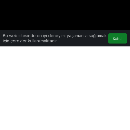
Bu web sitesinde en iyi deneyimi yaşamanızı sağlamak
Kabul
için çerezler kullanılmaktadır.
Benzer Video Haberler
Google'da Abone Ol
0
Paylaş
8
Lorem Ipsum
, dizgi ve baskı endüstrisinde
kullanılan mıgır metinlerdir. Lorem Ipsum, adı