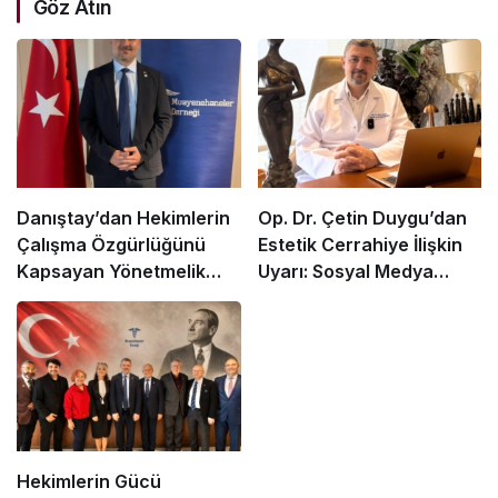
Göz Atın
Danıştay’dan Hekimlerin
Op. Dr. Çetin Duygu’dan
Çalışma Özgürlüğünü
Estetik Cerrahiye İlişkin
Kapsayan Yönetmelik
Uyarı: Sosyal Medya
Hükümlerine Dair Ara
Filtreleri Gerçekçi
Karar
Olmayan Beklentiler
Yaratıyor
Hekimlerin Gücü