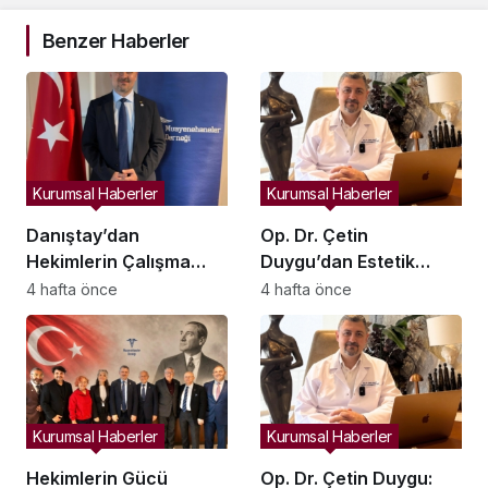
Benzer Haberler
Kurumsal Haberler
Kurumsal Haberler
Danıştay’dan
Op. Dr. Çetin
Hekimlerin Çalışma
Duygu’dan Estetik
Özgürlüğünü
Cerrahiye İlişkin Uyarı:
4 hafta önce
4 hafta önce
Kapsayan Yönetmelik
Sosyal Medya Filtreleri
Hükümlerine Dair Ara
Gerçekçi Olmayan
Karar
Beklentiler Yaratıyor
Kurumsal Haberler
Kurumsal Haberler
Hekimlerin Gücü
Op. Dr. Çetin Duygu: