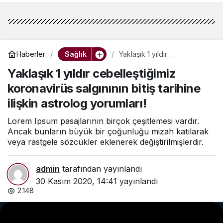
Sağlık
Haberler
Yaklaşık 1 yıldır
cebelleştiğimiz koronavirüs
Yaklaşık 1 yıldır cebelleştiğimiz
salgınının bitiş tarihine ilişkin
astrolog yorumları!
koronavirüs salgınının bitiş tarihine
ilişkin astrolog yorumları!
Lorem Ipsum pasajlarının birçok çeşitlemesi vardır.
Ancak bunların büyük bir çoğunluğu mizah katılarak
veya rastgele sözcükler eklenerek değiştirilmişlerdir.
admin
tarafından yayınlandı
30 Kasım 2020, 14:41
yayınlandı
2.148