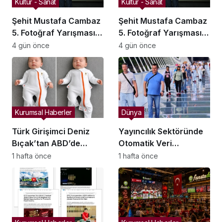
Kültür - Sanat
Kültür - Sanat
Şehit Mustafa Cambaz
Şehit Mustafa Cambaz
5. Fotoğraf Yarışması
5. Fotoğraf Yarışması
Ödülleri Demokrasi ve
Ödülleri Demokrasi ve
4 gün önce
4 gün önce
Özgürlükler Adası’nda
Özgürlükler Adası’nda
Sahiplerini Buldu
Sahiplerini Buldu
Kurumsal Haberler
Dünya
Türk Girişimci Deniz
Yayıncılık Sektöründe
Bıçak’tan ABD’de
Otomatik Veri
Bebek Güvenli
Entegrasyonu
1 hafta önce
1 hafta önce
Uykusuna Yenilikçi
Süreçleri Başlatıldı
Dokunuş