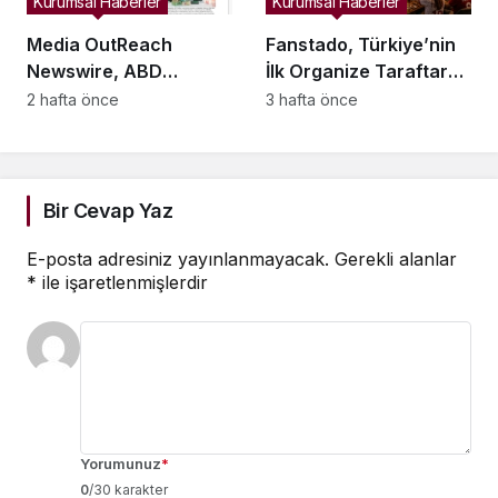
Kurumsal Haberler
Kurumsal Haberler
Media OutReach
Fanstado, Türkiye’nin
Newswire, ABD
İlk Organize Taraftar
Dağıtım Ağını ve Yapay
Tribün Ağını Kuruyor:
2 hafta önce
3 hafta önce
Zekâ Görünürlüğünü
İşletmeler İçin
Güçlendiriyor
Başvurular Açıldı
Bir Cevap Yaz
E-posta adresiniz yayınlanmayacak.
Gerekli alanlar
*
ile işaretlenmişlerdir
Yorumunuz
*
0
/30 karakter