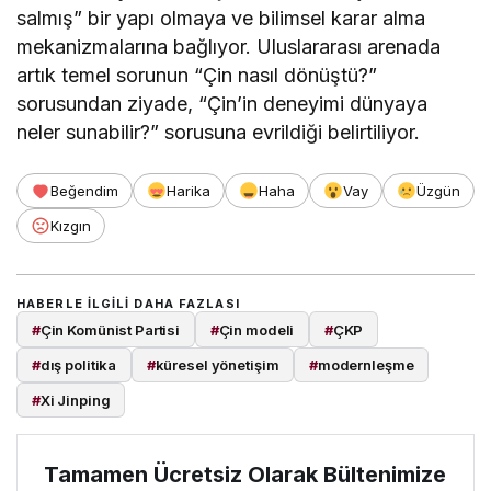
salmış” bir yapı olmaya ve bilimsel karar alma
mekanizmalarına bağlıyor. Uluslararası arenada
artık temel sorunun “Çin nasıl dönüştü?”
sorusundan ziyade, “Çin’in deneyimi dünyaya
neler sunabilir?” sorusuna evrildiği belirtiliyor.
Beğendim
Harika
Haha
Vay
Üzgün
Kızgın
HABERLE ILGILI DAHA FAZLASI
#
Çin Komünist Partisi
#
Çin modeli
#
ÇKP
#
dış politika
#
küresel yönetişim
#
modernleşme
#
Xi Jinping
Tamamen Ücretsiz Olarak Bültenimize