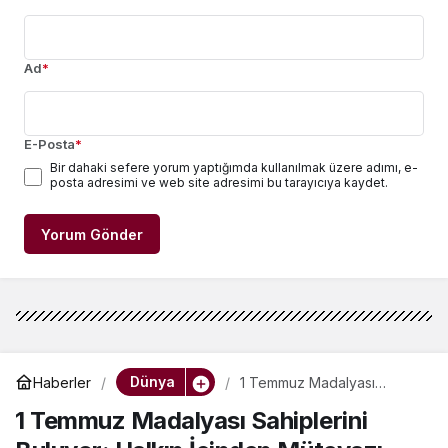
Ad
*
E-Posta
*
Bir dahaki sefere yorum yaptığımda kullanılmak üzere adımı, e-
posta adresimi ve web site adresimi bu tarayıcıya kaydet.
Yorum Gönder
Dünya
Haberler
1 Temmuz Madalyası
Sahiplerini Buluyor: Halkın
1 Temmuz Madalyası Sahiplerini
İçinden Mütevazı
Kahramanlar