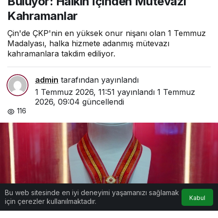
Buluyor: Halkın İçinden Mütevazı
Kahramanlar
Çin'de ÇKP'nin en yüksek onur nişanı olan 1 Temmuz
Madalyası, halka hizmete adanmış mütevazı
kahramanlara takdim ediliyor.
admin
tarafından yayınlandı
1 Temmuz 2026, 11:51
yayınlandı
1 Temmuz
2026, 09:04
güncellendi
116
Bu web sitesinde en iyi deneyimi yaşamanızı sağlamak
Kabul
için çerezler kullanılmaktadır.