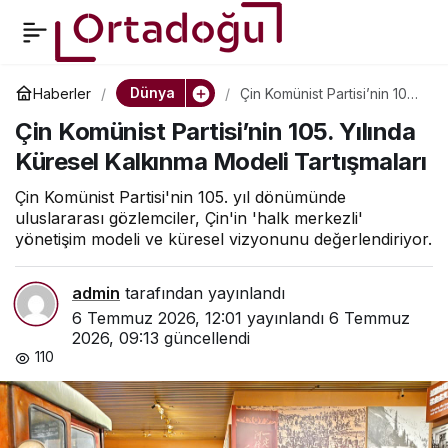
1 Temmuz Madalyası
0
Paylaş
Sahiplerini Buluyor:
Dünya
Haberler
Çin Komünist Partisi’nin 105.
Yılında Küresel Kalkınma
Çin Komünist Partisi’nin 105. Yılında
Modeli Tartışmaları
Halkın İçinden Mütevazı
Küresel Kalkınma Modeli Tartışmaları
Kahramanlar
Çin Komünist Partisi'nin 105. yıl dönümünde
uluslararası gözlemciler, Çin'in 'halk merkezli'
yönetişim modeli ve küresel vizyonunu değerlendiriyor.
admin
tarafından yayınlandı
6 Temmuz 2026, 12:01
yayınlandı
6 Temmuz
2026, 09:13
güncellendi
110