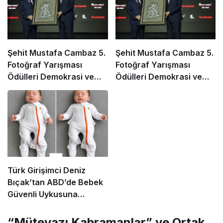
Şehit Mustafa Cambaz 5.
Şehit Mustafa Cambaz 5.
Fotoğraf Yarışması
Fotoğraf Yarışması
Ödülleri Demokrasi ve
Ödülleri Demokrasi ve
Özgürlükler Adası’nda
Özgürlükler Adası’nda
Sahiplerini Buldu
Sahiplerini Buldu
Türk Girişimci Deniz
Bıçak’tan ABD’de Bebek
Güvenli Uykusuna
Yenilikçi Dokunuş
“Mütevazı Kahramanlar” ve Ortak