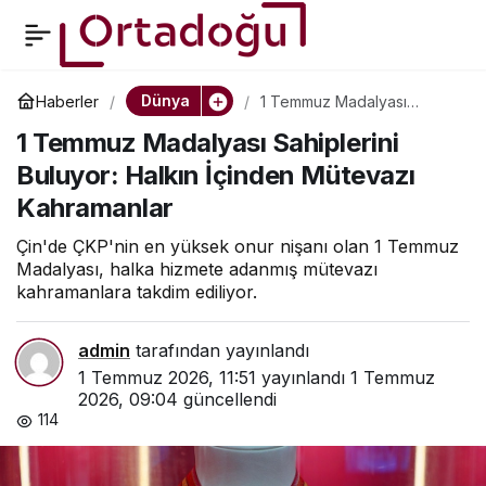
Yapay Zeka, Kritik
0
Paylaş
Altyapılarda Karar Alma
Dünya
Haberler
1 Temmuz Madalyası
Sahiplerini Buluyor: Halkın
1 Temmuz Madalyası Sahiplerini
İçinden Mütevazı
Süreçlerini Yeniden
Kahramanlar
Buluyor: Halkın İçinden Mütevazı
Kahramanlar
Şekillendiriyor
Çin'de ÇKP'nin en yüksek onur nişanı olan 1 Temmuz
Madalyası, halka hizmete adanmış mütevazı
kahramanlara takdim ediliyor.
admin
tarafından yayınlandı
1 Temmuz 2026, 11:51
yayınlandı
1 Temmuz
2026, 09:04
güncellendi
114