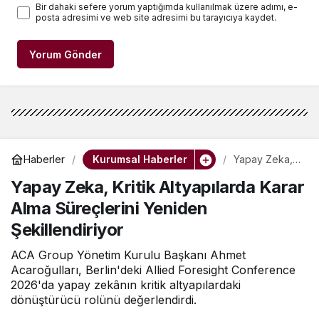
Bir dahaki sefere yorum yaptığımda kullanılmak üzere adımı, e-
posta adresimi ve web site adresimi bu tarayıcıya kaydet.
Yorum Gönder
Kurumsal Haberler
Haberler
Yapay Zeka,
Kritik
Yapay Zeka, Kritik Altyapılarda Karar
Altyapılarda
Karar Alma
Alma Süreçlerini Yeniden
Süreçlerini
Yeniden
Şekillendiriyor
Şekillendiriyor
ACA Group Yönetim Kurulu Başkanı Ahmet
Acaroğulları, Berlin'deki Allied Foresight Conference
2026'da yapay zekânın kritik altyapılardaki
dönüştürücü rolünü değerlendirdi.