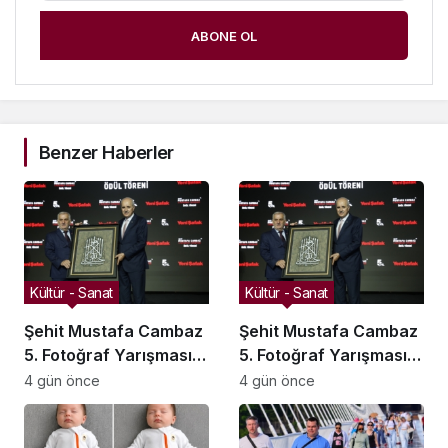
ABONE OL
Benzer Haberler
Kültür - Sanat
Kültür - Sanat
Şehit Mustafa Cambaz
Şehit Mustafa Cambaz
5. Fotoğraf Yarışması
5. Fotoğraf Yarışması
Ödülleri Demokrasi ve
Ödülleri Demokrasi ve
4 gün önce
4 gün önce
Özgürlükler Adası’nda
Özgürlükler Adası’nda
Sahiplerini Buldu
Sahiplerini Buldu