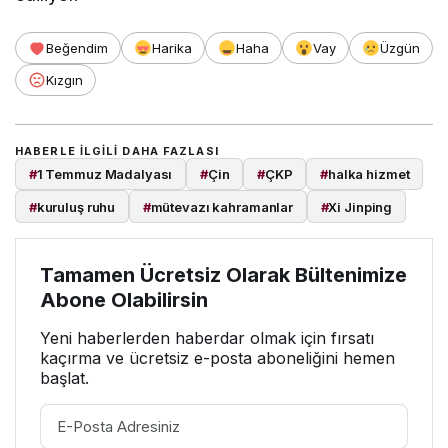
Beğendim
Harika
Haha
Vay
Üzgün
Kızgın
HABERLE ILGILI DAHA FAZLASI
#
1 Temmuz Madalyası
#
Çin
#
ÇKP
#
halka hizmet
#
kuruluş ruhu
#
mütevazı kahramanlar
#
Xi Jinping
Tamamen Ücretsiz Olarak Bültenimize
Abone Olabilirsin
Yeni haberlerden haberdar olmak için fırsatı
kaçırma ve ücretsiz e-posta aboneliğini hemen
başlat.