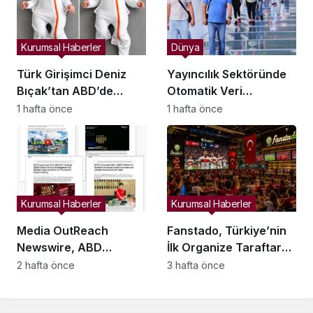
Kurumsal Haberler
Dünya
Türk Girişimci Deniz
Yayıncılık Sektöründe
Bıçak’tan ABD’de
Otomatik Veri
Bebek Güvenli
Entegrasyonu
1 hafta önce
1 hafta önce
Uykusuna Yenilikçi
Süreçleri Başlatıldı
Dokunuş
Kurumsal Haberler
Kurumsal Haberler
Media OutReach
Fanstado, Türkiye’nin
Newswire, ABD
İlk Organize Taraftar
Dağıtım Ağını ve Yapay
Tribün Ağını Kuruyor:
2 hafta önce
3 hafta önce
Zekâ Görünürlüğünü
İşletmeler İçin
Güçlendiriyor
Başvurular Açıldı