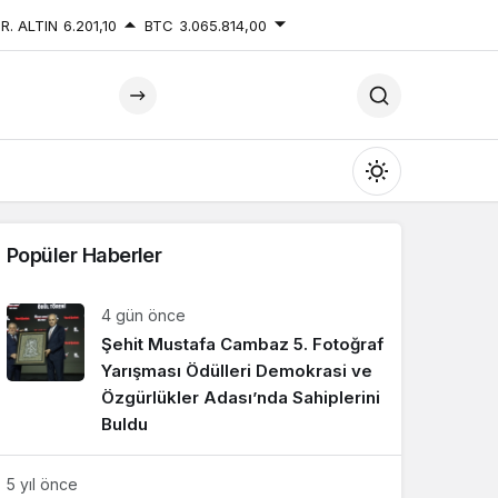
R. ALTIN
6.201,10
BTC
3.065.814,00
Mod
değiştir
Popüler Haberler
4 gün önce
Şehit Mustafa Cambaz 5. Fotoğraf
Gündüz Modu
Gündüz modunu seçin.
Yarışması Ödülleri Demokrasi ve
Özgürlükler Adası’nda Sahiplerini
Buldu
Gece Modu
Gece modunu seçin.
5 yıl önce