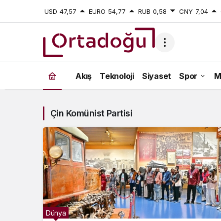
USD
47,57
EURO
54,77
RUB
0,58
CNY
7,04
Çin
Akış
Teknoloji
Siyaset
Spor
M
Komünist
Partisi
Çin Komünist Partisi
Haberleri
Dünya