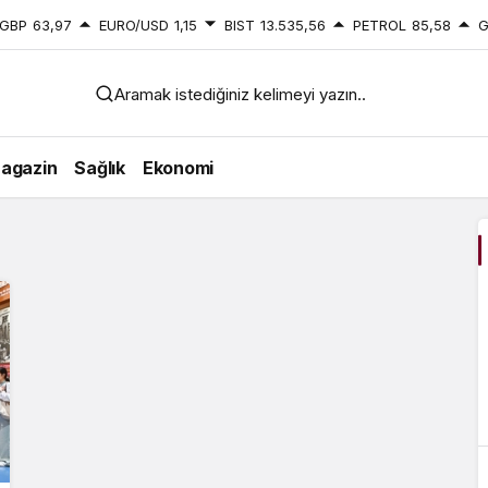
GBP
63,97
EURO/USD
1,15
BIST
13.535,56
PETROL
85,58
G
Aramak istediğiniz kelimeyi yazın..
agazin
Sağlık
Ekonomi