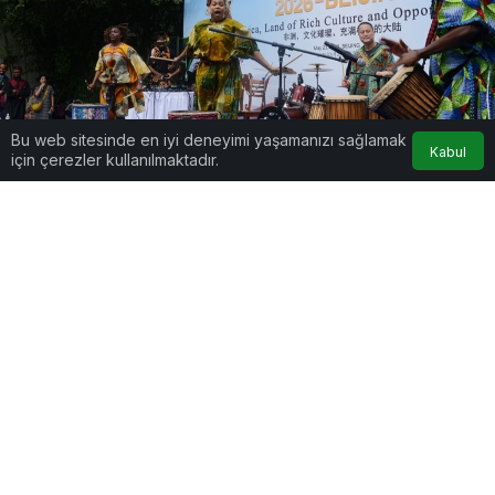
Bu web sitesinde en iyi deneyimi yaşamanızı sağlamak
Kabul
için çerezler kullanılmaktadır.
Google'da Abone Ol
0
Paylaş
Beğen
Çin ve Afrika ülkeleri arasındaki diplomatik
ilişkilerin 70. yıl dönümü, stratejik iş birliğinin
derinleştiği ve ortak modernleşme vizyonunun öne
çıktığı bir döneme işaret ediyor. İki taraf arasındaki
ilişkiler, “Kuşak ve Yol” projeleri ve ticaret
hacmindeki kayda değer artışlarla yeni bir boyut
kazanıyor.