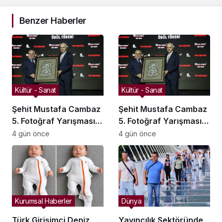
Benzer Haberler
Kültür - Sanat
Kültür - Sanat
Şehit Mustafa Cambaz
Şehit Mustafa Cambaz
5. Fotoğraf Yarışması
5. Fotoğraf Yarışması
Ödülleri Demokrasi ve
Ödülleri Demokrasi ve
4 gün önce
4 gün önce
Özgürlükler Adası’nda
Özgürlükler Adası’nda
Sahiplerini Buldu
Sahiplerini Buldu
Kurumsal Haberler
Dünya
Türk Girişimci Deniz
Yayıncılık Sektöründe