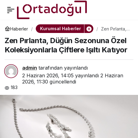
Çin ve Afrika İlişkileri 70.
0
Paylaş
Yılında Modernleşme ve
Kurumsal Haberler
Haberler
Zen Pırlanta,
Düğün
Zen Pırlanta, Düğün Sezonuna Özel
Sezonuna
Ekonomik Büyümeye
Özel
Koleksiyonlarla Çiftlere Işıltı Katıyor
Koleksiyonlarl
a Çiftlere Işıltı
Odaklanıyor
Katıyor
admin
tarafından yayınlandı
2 Haziran 2026, 14:05
yayınlandı
2 Haziran
2026, 11:30
güncellendi
183