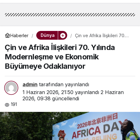
Dünya
Haberler
Çin ve Afrika İlişkileri 70.
Yılında Modernleşme ve
Çin ve Afrika İlişkileri 70. Yılında
Ekonomik Büyümeye
Odaklanıyor
Modernleşme ve Ekonomik
Büyümeye Odaklanıyor
admin
tarafından yayınlandı
1 Haziran 2026, 21:50
yayınlandı
2 Haziran
2026, 09:38
güncellendi
191