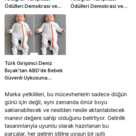
Ödülleri Demokrasi ve
Ödülleri Demokrasi ve
Özgürlükler Adası’nda
Özgürlükler Adası’nda
Sahiplerini Buldu
Sahiplerini Buldu
Türk Girişimci Deniz
Bıçak’tan ABD’de Bebek
Güvenli Uykusuna
Yenilikçi Dokunuş
Marka yetkilileri, bu mücevherlerin sadece düğün
günü için değil, aynı zamanda ömür boyu
saklanabilecek ve nesilden nesile aktarılabilecek
manevi değere sahip olduğunu belirtiyor. Gelinlik
tasarımlarıyla uyumlu olarak hazırlanan bu
parçalar, her gelinin stiline uygun bir ışıltı