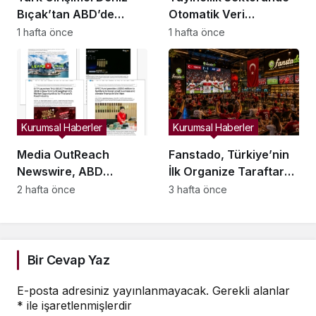
Bıçak’tan ABD’de
Otomatik Veri
Bebek Güvenli
Entegrasyonu
1 hafta önce
1 hafta önce
Uykusuna Yenilikçi
Süreçleri Başlatıldı
Dokunuş
Kurumsal Haberler
Kurumsal Haberler
Media OutReach
Fanstado, Türkiye’nin
Newswire, ABD
İlk Organize Taraftar
Dağıtım Ağını ve Yapay
Tribün Ağını Kuruyor:
2 hafta önce
3 hafta önce
Zekâ Görünürlüğünü
İşletmeler İçin
Güçlendiriyor
Başvurular Açıldı
Bir Cevap Yaz
E-posta adresiniz yayınlanmayacak.
Gerekli alanlar
*
ile işaretlenmişlerdir