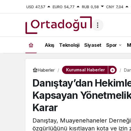
USD
47,57
EURO
54,77
RUB
0,58
CNY
7,04
Akış
Teknoloji
Siyaset
Spor
M
Kurumsal Haberler
Haberler
Dan
Yön
Danıştay’dan Hekiml
Kapsayan Yönetmelik
Karar
Danıştay, Muayenehaneler Derneği'
özgürlüğünü kısıtlayan kota ve izin 