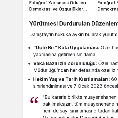
Fotoğraf Yarışması Ödülleri
Fotoğraf 
Demokrasi ve Özgürlükler
Demokrasi
Adası’nda Sahiplerini Buldu
Adası’nda
Yürütmesi Durdurulan Düzenlem
Danıştay’ın hukuka aykırı bularak yürütm
“Üçte Bir” Kota Uygulaması:
Özel ha
yapmasına getirilen sınırlama.
Vaka Bazlı İzin Zorunluluğu:
Özel hast
Müdürlüğü’nden her defasında özel izi
Hekim Yaş ve Tarih Kısıtlamaları:
60 
sınırlandırılması ve 7 Ocak 2023 öncesi 
“Bu kararla birlikte muayenehanenin
bakılmaksızın, tüm muayenehane he
hem de sayı sınırlaması ortadan ka
Muayenehaneler Derneği Başkanı