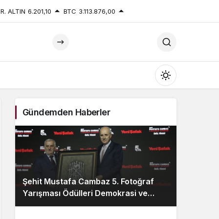
R. ALTIN
6.201,10
BTC
3.113.876,00
Mod
değiştir
Gündemden Haberler
Gündüz Modu
Gündüz modunu seçin.
Şehit Mustafa Cambaz 5. Fotoğraf
Gece Modu
Yarışması Ödülleri Demokrasi ve
Gece modunu seçin.
Özgürlükler Adası’nda Sahiplerini
Buldu