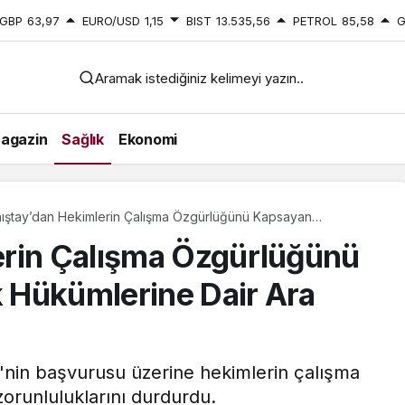
GBP
63,97
EURO/USD
1,15
BIST
13.535,56
PETROL
85,58
G
Aramak istediğiniz kelimeyi yazın..
agazin
Sağlık
Ekonomi
ıştay’dan Hekimlerin Çalışma Özgürlüğünü Kapsayan
etmelik Hükümlerine Dair Ara Karar
erin Çalışma Özgürlüğünü
 Hükümlerine Dair Ara
nin başvurusu üzerine hekimlerin çalışma
zorunluluklarını durdurdu.