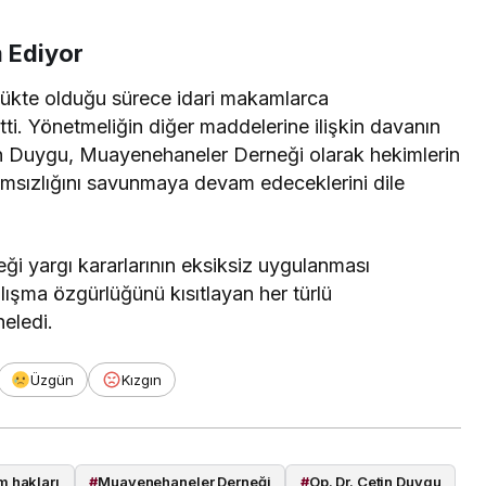
 Ediyor
rlükte olduğu sürece idari makamlarca
ti. Yönetmeliğin diğer maddelerine ilişkin davanın
ten Duygu, Muayenehaneler Derneği olarak hekimlerin
ımsızlığını savunmaya devam edeceklerini dile
eği yargı kararlarının eksiksiz uygulanması
lışma özgürlüğünü kısıtlayan her türlü
eledi.
Üzgün
Kızgın
m hakları
#
Muayenehaneler Derneği
#
Op. Dr. Çetin Duygu