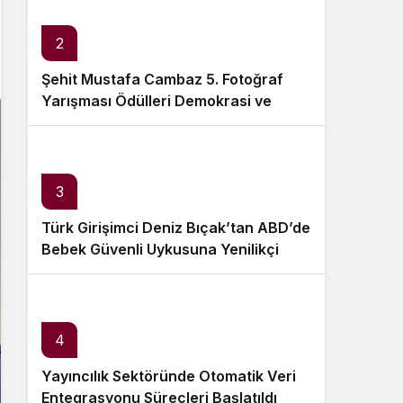
Sistem Modu
Sistem modunu seçin.
2
Şehit Mustafa Cambaz 5. Fotoğraf
Yarışması Ödülleri Demokrasi ve
Özgürlükler Adası’nda Sahiplerini
Buldu
3
Türk Girişimci Deniz Bıçak’tan ABD’de
Bebek Güvenli Uykusuna Yenilikçi
Dokunuş
4
Yayıncılık Sektöründe Otomatik Veri
Entegrasyonu Süreçleri Başlatıldı