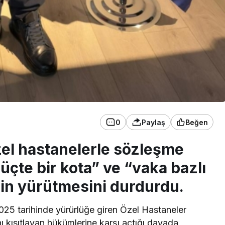
0
Paylaş
Beğen
zel hastanelerle sözleşme
üçte bir kota” ve “vaka bazlı
rin yürütmesini durdurdu.
5 tarihinde yürürlüğe giren Özel Hastaneler
ı kısıtlayan hükümlerine karşı açtığı davada,