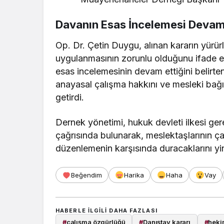
Davanın Esas İncelemesi Devam
Op. Dr. Çetin Duygu, alınan kararın yürü
uygulanmasının zorunlu olduğunu ifade et
esas incelemesinin devam ettiğini belir
anayasal çalışma hakkını ve mesleki bağ
getirdi.
Dernek yönetimi, hukuk devleti ilkesi ger
çağrısında bulunarak, meslektaşlarının ça
düzenlemenin karşısında duracaklarını yin
Beğendim
Harika
Haha
Vay
HABERLE ILGILI DAHA FAZLASI
#
çalışma özgürlüğü
#
Danıştay kararı
#
heki