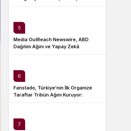
5
Media OutReach Newswire, ABD
Dağıtım Ağını ve Yapay Zekâ
Görünürlüğünü Güçlendiriyor
6
Fanstado, Türkiye’nin İlk Organize
Taraftar Tribün Ağını Kuruyor:
İşletmeler İçin Başvurular Açıldı
7