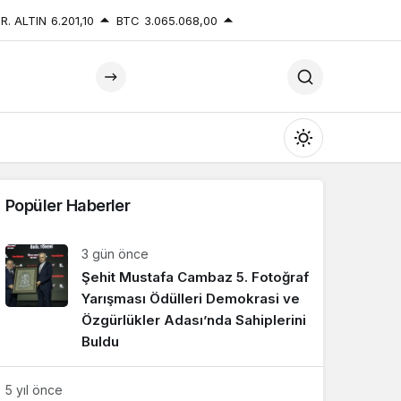
R. ALTIN
6.201,10
BTC
3.065.068,00
Mod
değiştir
Popüler Haberler
3 gün önce
Şehit Mustafa Cambaz 5. Fotoğraf
Gündüz Modu
Gündüz modunu seçin.
Yarışması Ödülleri Demokrasi ve
Özgürlükler Adası’nda Sahiplerini
Buldu
Gece Modu
Gece modunu seçin.
5 yıl önce