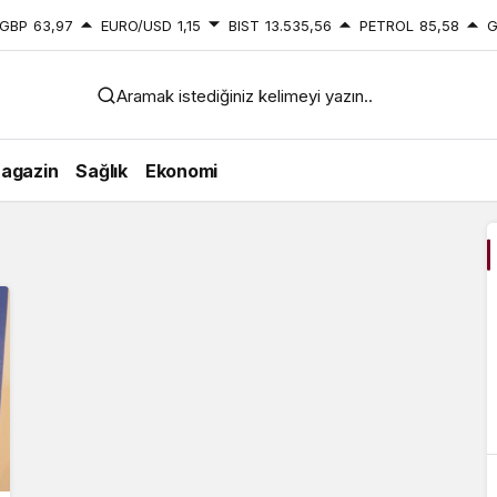
GBP
63,97
EURO/USD
1,15
BIST
13.535,56
PETROL
85,58
G
Aramak istediğiniz kelimeyi yazın..
agazin
Sağlık
Ekonomi