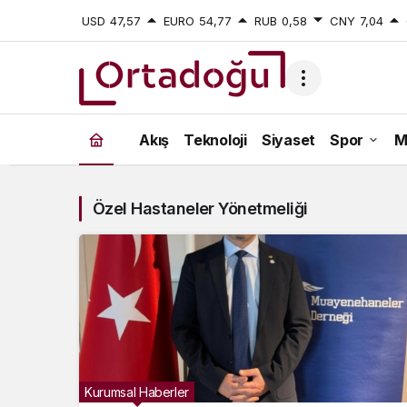
USD
47,57
EURO
54,77
RUB
0,58
CNY
7,04
Özel
Akış
Teknoloji
Siyaset
Spor
M
Hastaneler
Yönetmeliği
Özel Hastaneler Yönetmeliği
Haberleri
Kurumsal Haberler