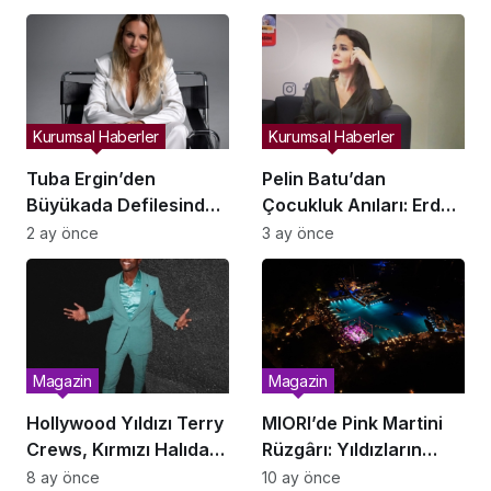
Kurumsal Haberler
Kurumsal Haberler
Tuba Ergin’den
Pelin Batu’dan
Büyükada Defilesinde
Çocukluk Anıları: Erdal
Büyük Sürpriz: Selin
İnönü Hayranlığı
2 ay önce
3 ay önce
Geçit Podyumda!
Magazin
Magazin
Hollywood Yıldızı Terry
MIORI’de Pink Martini
Crews, Kırmızı Halıda
Rüzgârı: Yıldızların
Türk Markası Vitali
Altında Unutulmaz Bir
8 ay önce
10 ay önce