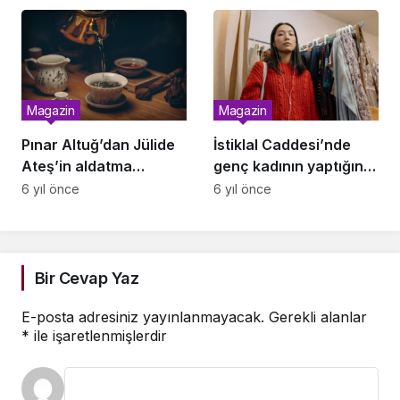
Tailor’ı Tercih Etti
Gece
Magazin
Magazin
Pınar Altuğ’dan Jülide
İstiklal Caddesi’nde
Ateş’in aldatma
genç kadının yaptığını
sorusuna sert yanıt:
gören şaştı kaldı!
6 yıl önce
6 yıl önce
Sana ne ya da kime ne!
Bir Cevap Yaz
E-posta adresiniz yayınlanmayacak.
Gerekli alanlar
*
ile işaretlenmişlerdir