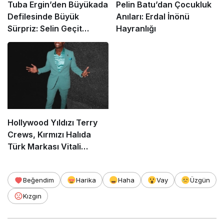
Tuba Ergin’den Büyükada
Pelin Batu’dan Çocukluk
Defilesinde Büyük
Anıları: Erdal İnönü
Sürpriz: Selin Geçit
Hayranlığı
Podyumda!
Hollywood Yıldızı Terry
Crews, Kırmızı Halıda
Türk Markası Vitali
Tailor’ı Tercih Etti
Beğendim
Harika
Haha
Vay
Üzgün
Kızgın