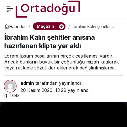
İbrahim Kalın şehitler
0
anısına hazırlanan klipte
Magazin
Haberler
İbrahim Kalın şehitler
anısına hazırlanan klipte
İbrahim Kalın şehitler anısına
yer aldı
yer aldı
hazırlanan klipte yer aldı
Lorem Ipsum pasajlarının birçok çeşitlemesi vardır.
Ancak bunların büyük bir çoğunluğu mizah katılarak
veya rastgele sözcükler eklenerek değiştirilmişlerdir.
admin
tarafından yayınlandı
20 Kasım 2020, 13:29
yayınlandı
1.643