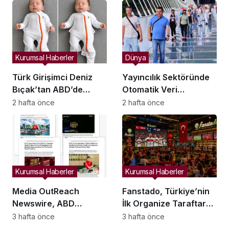
Sahiplerini Buldu
Sahiplerini Buldu
Kurumsal Haberler
Dünya
Türk Girişimci Deniz
Yayıncılık Sektöründe
Bıçak’tan ABD’de
Otomatik Veri
Bebek Güvenli
Entegrasyonu
2 hafta önce
2 hafta önce
Uykusuna Yenilikçi
Süreçleri Başlatıldı
Dokunuş
Kurumsal Haberler
Kurumsal Haberler
Media OutReach
Fanstado, Türkiye’nin
Newswire, ABD
İlk Organize Taraftar
Dağıtım Ağını ve Yapay
Tribün Ağını Kuruyor:
3 hafta önce
3 hafta önce
Zekâ Görünürlüğünü
İşletmeler İçin