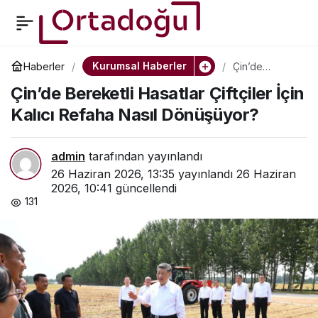
Çin’de Bereketli
0
Hasatlar Çiftçiler İçin
Kurumsal Haberler
Haberler
Çin’de
Bereketli
Çin’de Bereketli Hasatlar Çiftçiler İçin
Hasatlar
Kalıcı Refaha Nasıl
Çiftçiler İçin
Kalıcı Refaha Nasıl Dönüşüyor?
Kalıcı Refaha
Nasıl
Dönüşüyor?
Dönüşüyor?
admin
tarafından yayınlandı
26 Haziran 2026, 13:35
yayınlandı
26 Haziran
2026, 10:41
güncellendi
131