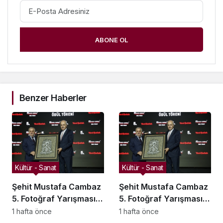
ABONE OL
Benzer Haberler
Kültür - Sanat
Kültür - Sanat
Şehit Mustafa Cambaz
Şehit Mustafa Cambaz
5. Fotoğraf Yarışması
5. Fotoğraf Yarışması
Ödülleri Demokrasi ve
Ödülleri Demokrasi ve
1 hafta önce
1 hafta önce
Özgürlükler Adası’nda
Özgürlükler Adası’nda