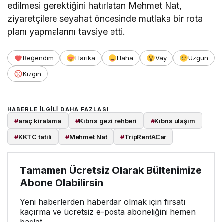
edilmesi gerektiğini hatırlatan Mehmet Nat,
ziyaretçilere seyahat öncesinde mutlaka bir rota
planı yapmalarını tavsiye etti.
Beğendim
Harika
Haha
Vay
Üzgün
Kızgın
HABERLE ILGILI DAHA FAZLASI
#
araç kiralama
#
Kıbrıs gezi rehberi
#
Kıbrıs ulaşım
#
KKTC tatili
#
Mehmet Nat
#
TripRentACar
Tamamen Ücretsiz Olarak Bültenimize
Abone Olabilirsin
Yeni haberlerden haberdar olmak için fırsatı
kaçırma ve ücretsiz e-posta aboneliğini hemen
başlat.