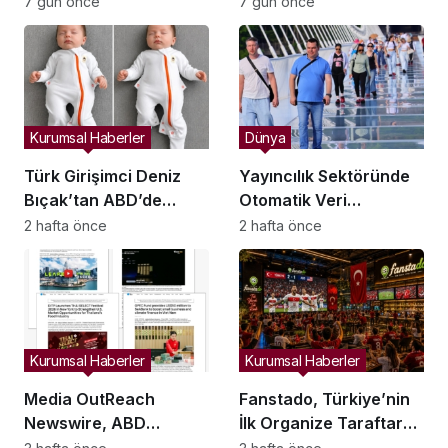
Ödülleri Demokrasi ve
Ödülleri Demokrasi ve
7 gün önce
7 gün önce
Özgürlükler Adası’nda
Özgürlükler Adası’nda
Sahiplerini Buldu
Sahiplerini Buldu
Kurumsal Haberler
Dünya
Türk Girişimci Deniz
Yayıncılık Sektöründe
Bıçak’tan ABD’de
Otomatik Veri
Bebek Güvenli
Entegrasyonu
2 hafta önce
2 hafta önce
Uykusuna Yenilikçi
Süreçleri Başlatıldı
Dokunuş
Kurumsal Haberler
Kurumsal Haberler
Media OutReach
Fanstado, Türkiye’nin
Newswire, ABD
İlk Organize Taraftar
Dağıtım Ağını ve Yapay
Tribün Ağını Kuruyor: