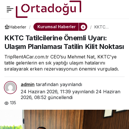
CF Istanbul 2026
0
Paylaş
Fuarı’nda Truck1 ile
Kurumsal Haberler
Haberler
KKTC
Tatilcilerine
KKTC Tatilcilerine Önemli Uyarı:
Önemli Uyarı:
Küresel Taşımacılık
Ulaşım
Ulaşım Planlaması Tatilin Kilit Noktası
Planlaması
Tatilin Kilit
Tedarik Zinciri
Noktası
TripRentACar.com.tr CEO’su Mehmet Nat, KKTC'ye
tatile gelenlerin en sık yaptığı ulaşım hatalarını
sıralayarak erken rezervasyonun önemini vurguladı.
Güçleniyor
admin
tarafından yayınlandı
24 Haziran 2026, 11:39
yayınlandı
24 Haziran
2026, 08:52
güncellendi
135