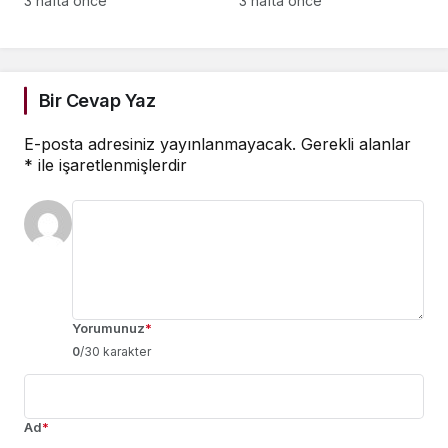
3 hafta önce
3 hafta önce
Zekâ Görünürlüğünü
İşletmeler İçin
Güçlendiriyor
Başvurular Açıldı
Bir Cevap Yaz
E-posta adresiniz yayınlanmayacak.
Gerekli alanlar
*
ile işaretlenmişlerdir
Yorumunuz
*
0
/30 karakter
Ad
*