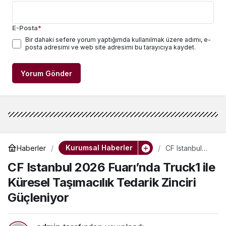
E-Posta
*
Bir dahaki sefere yorum yaptığımda kullanılmak üzere adımı, e-
posta adresimi ve web site adresimi bu tarayıcıya kaydet.
Yorum Gönder
Kurumsal Haberler
Haberler
CF Istanbul
2026
CF Istanbul 2026 Fuarı’nda Truck1 ile
Fuarı’nda
Truck1 ile
Küresel Taşımacılık Tedarik Zinciri
Küresel
Taşımacılık
Güçleniyor
Tedarik Zinciri
Güçleniyor