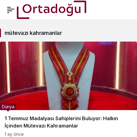
mütevazı
mütevazı kahramanlar
kahramanlar
Haberleri
Dünya
1 Temmuz Madalyası Sahiplerini Buluyor: Halkın
İçinden Mütevazı Kahramanlar
1 ay önce