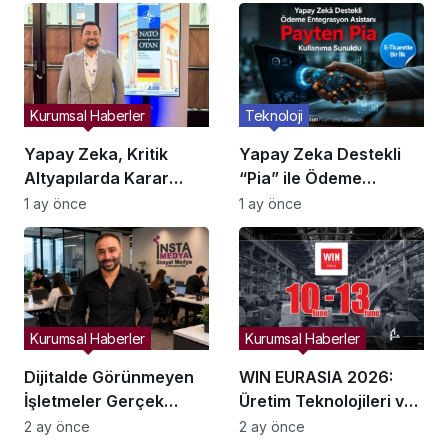
Kurumsal Haberler
Teknoloji
Yapay Zeka, Kritik
Yapay Zeka Destekli
Altyapılarda Karar
“Pia” ile Ödeme
Alma Süreçlerini
Entegrasyonları
1 ay önce
1 ay önce
Yeniden Şekillendiriyor
Hızlanıyor mu?
Kurumsal Haberler
Kurumsal Haberler
Dijitalde Görünmeyen
WIN EURASIA 2026:
İşletmeler Gerçek
Üretim Teknolojileri ve
Hayatta da Kaybolur
Dijital Ticaret
2 ay önce
2 ay önce