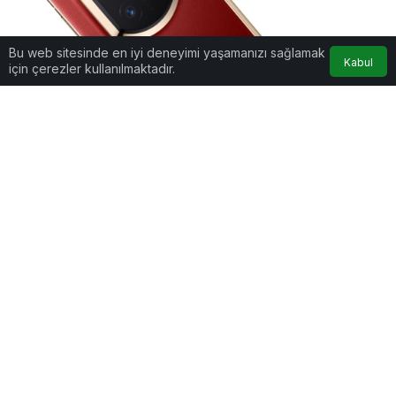
Bu web sitesinde en iyi deneyimi yaşamanızı sağlamak
Kabul
için çerezler kullanılmaktadır.
Google'da Abone Ol
0
Paylaş
Beğen
Çinli teknoloji devi, 11 Aralık 2025’te
düzenleyeceği etkinlikte Mate X7
ile birlikte yeni giyilebilir teknoloji ve
tablet modellerini vitrine çıkarmaya
hazırlanıyor.
Huawei, “Unfold the Moment” temasıyla
gerçekleştireceği global lansman etkinliğinin 11
Aralık 2025 tarihinde Dubai, Birleşik Arap
Emirlikleri’nde yapılacağını duyurdu. Etkinliğin