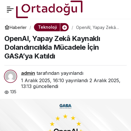
Huawei, Yeni Nesil
0
Paylaş
Katlanabilir Telefonu
Teknoloji
Haberler
OpenAI, Yapay Zekâ
Kaynaklı Dolandırıcılıkla
OpenAI, Yapay Zekâ Kaynaklı
Mücadele İçin GASA’ya
Mate X7’yi Dubai’de
Katıldı
Dolandırıcılıkla Mücadele İçin
GASA’ya Katıldı
Tanıtacak
admin
tarafından yayınlandı
1 Aralık 2025, 16:10
yayınlandı
2 Aralık 2025,
13:13
güncellendi
135