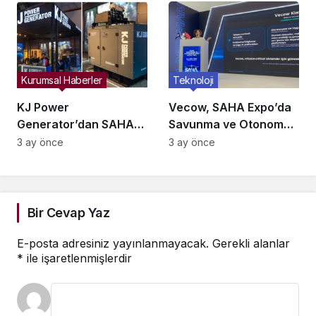
mu?
İstanbul’da Buluşuyor
Kurumsal Haberler
Teknoloji
KJ Power
Vecow, SAHA Expo’da
Generator’dan SAHA
Savunma ve Otonom
Expo’da Savunmaya
Sistemler İçin Yeni
3 ay önce
3 ay önce
Yeni Enerji Çözümleri!
Nesil Edge AI
Çözümlerini Tanıttı
Bir Cevap Yaz
E-posta adresiniz yayınlanmayacak.
Gerekli alanlar
*
ile işaretlenmişlerdir