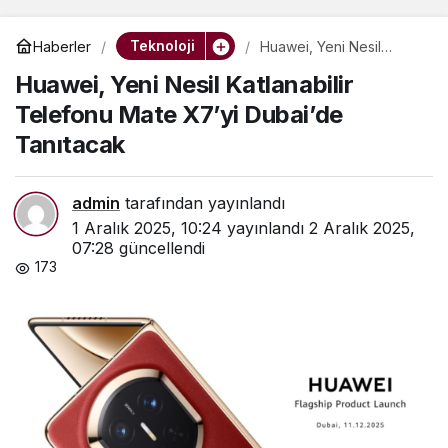
Teknoloji
Haberler
Huawei, Yeni Nesil
Katlanabilir Telefonu
Huawei, Yeni Nesil Katlanabilir
Mate X7’yi Dubai’de
Tanıtacak
Telefonu Mate X7’yi Dubai’de
Tanıtacak
admin
tarafından yayınlandı
1 Aralık 2025, 10:24
yayınlandı
2 Aralık 2025,
07:28
güncellendi
173