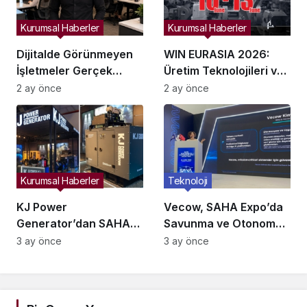
Kurumsal Haberler
Kurumsal Haberler
Dijitalde Görünmeyen
WIN EURASIA 2026:
İşletmeler Gerçek
Üretim Teknolojileri ve
Hayatta da Kaybolur
Dijital Ticaret
2 ay önce
2 ay önce
mu?
İstanbul’da Buluşuyor
Kurumsal Haberler
Teknoloji
KJ Power
Vecow, SAHA Expo’da
Generator’dan SAHA
Savunma ve Otonom
Expo’da Savunmaya
Sistemler İçin Yeni
3 ay önce
3 ay önce
Yeni Enerji Çözümleri!
Nesil Edge AI
Çözümlerini Tanıttı