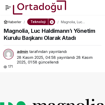
ÇİN GÜNEY ENERJİ
0
Paylaş
ŞEBEKESİ (CSG),
Teknoloji
Haberler
Magnolia, Luc
Haldimann’ı Yönetim
Magnolia, Luc Haldimann’ı Yönetim
Kurulu Başkanı Olarak
COP30’DA
Atadı
Kurulu Başkanı Olarak Atadı
SÜRDÜRÜLEBİLİRLİK
admin
tarafından yayınlandı
28 Kasım 2025, 04:58
yayınlandı
28 Kasım
GİRİŞİMLERİNİ SERGİLEDİ
2025, 01:58
güncellendi
171