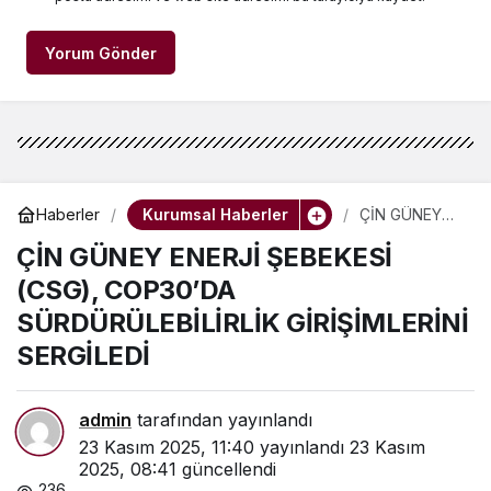
Yorum Gönder
Kurumsal Haberler
Haberler
ÇİN GÜNEY
ENERJİ
ÇİN GÜNEY ENERJİ ŞEBEKESİ
ŞEBEKESİ
(CSG),
(CSG), COP30’DA
COP30’DA
SÜRDÜRÜLEBİ
SÜRDÜRÜLEBİLİRLİK GİRİŞİMLERİNİ
LİRLİK
GİRİŞİMLERİNİ
SERGİLEDİ
SERGİLEDİ
admin
tarafından yayınlandı
23 Kasım 2025, 11:40
yayınlandı
23 Kasım
2025, 08:41
güncellendi
236