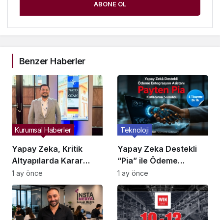
ABONE OL
Benzer Haberler
Kurumsal Haberler
Teknoloji
Yapay Zeka, Kritik
Yapay Zeka Destekli
Altyapılarda Karar
“Pia” ile Ödeme
Alma Süreçlerini
Entegrasyonları
1 ay önce
1 ay önce
Yeniden Şekillendiriyor
Hızlanıyor mu?