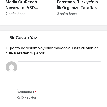
Media OutReach
Fanstado, Türkiye’nin
Newswire, ABD
İlk Organize Taraftar
Dağıtım Ağını ve Yapay
Tribün Ağını Kuruyor:
2 hafta önce
3 hafta önce
Zekâ Görünürlüğünü
İşletmeler İçin
Güçlendiriyor
Başvurular Açıldı
Bir Cevap Yaz
E-posta adresiniz yayınlanmayacak.
Gerekli alanlar
*
ile işaretlenmişlerdir
Yorumunuz
*
0
/30 karakter