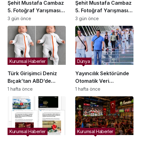
Şehit Mustafa Cambaz
Şehit Mustafa Cambaz
5. Fotoğraf Yarışması
5. Fotoğraf Yarışması
Ödülleri Demokrasi ve
Ödülleri Demokrasi ve
3 gün önce
3 gün önce
Özgürlükler Adası’nda
Özgürlükler Adası’nda
Sahiplerini Buldu
Sahiplerini Buldu
Kurumsal Haberler
Dünya
Türk Girişimci Deniz
Yayıncılık Sektöründe
Bıçak’tan ABD’de
Otomatik Veri
Bebek Güvenli
Entegrasyonu
1 hafta önce
1 hafta önce
Uykusuna Yenilikçi
Süreçleri Başlatıldı
Dokunuş
Kurumsal Haberler
Kurumsal Haberler