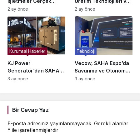
İşletmeler Gerçek
Üretim Teknolojileri ve
Hayatta da Kaybolur
Dijital Ticaret
2 ay önce
2 ay önce
mu?
İstanbul’da Buluşuyor
Kurumsal Haberler
Teknoloji
KJ Power
Vecow, SAHA Expo’da
Generator’dan SAHA
Savunma ve Otonom
Expo’da Savunmaya
Sistemler İçin Yeni
3 ay önce
3 ay önce
Yeni Enerji Çözümleri!
Nesil Edge AI
Çözümlerini Tanıttı
Bir Cevap Yaz
E-posta adresiniz yayınlanmayacak.
Gerekli alanlar
*
ile işaretlenmişlerdir