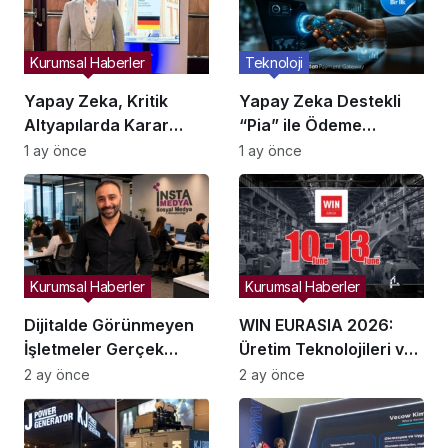
Kurumsal Haberler
Teknoloji
Yapay Zeka, Kritik
Yapay Zeka Destekli
Altyapılarda Karar
“Pia” ile Ödeme
Alma Süreçlerini
Entegrasyonları
1 ay önce
1 ay önce
Yeniden Şekillendiriyor
Hızlanıyor mu?
Kurumsal Haberler
Kurumsal Haberler
Dijitalde Görünmeyen
WIN EURASIA 2026:
İşletmeler Gerçek
Üretim Teknolojileri ve
Hayatta da Kaybolur
Dijital Ticaret
2 ay önce
2 ay önce
mu?
İstanbul’da Buluşuyor