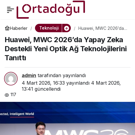
Huawei’nin Yeni Nesil
0
Paylaş
Depolama Sistemi
Teknoloji
Haberler
Huawei, MWC 2026’da
Yapay Zeka Destekli
Huawei, MWC 2026’da Yapay Zeka
Yeni Optik Ağ
Performans ve Maliyet
Teknolojilerini Tanıttı
Destekli Yeni Optik Ağ Teknolojilerini
Tanıttı
Açısından Nasıl
Değerlendirildi?
admin
tarafından yayınlandı
4 Mart 2026, 16:33
yayınlandı
4 Mart 2026,
13:41
güncellendi
117