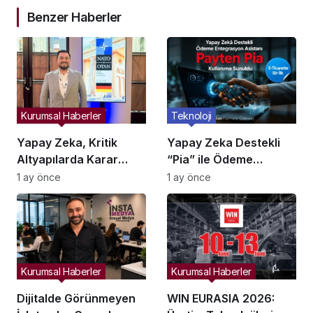
Benzer Haberler
Kurumsal Haberler
Teknoloji
Yapay Zeka, Kritik
Yapay Zeka Destekli
Altyapılarda Karar
“Pia” ile Ödeme
Alma Süreçlerini
Entegrasyonları
1 ay önce
1 ay önce
Yeniden Şekillendiriyor
Hızlanıyor mu?
Kurumsal Haberler
Kurumsal Haberler
Dijitalde Görünmeyen
WIN EURASIA 2026: