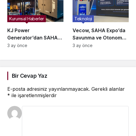
Kurumsal Haberler
Teknoloji
KJ Power
Vecow, SAHA Expo’da
Generator’dan SAHA
Savunma ve Otonom
Expo’da Savunmaya
Sistemler İçin Yeni
3 ay önce
3 ay önce
Yeni Enerji Çözümleri!
Nesil Edge AI
Çözümlerini Tanıttı
Bir Cevap Yaz
E-posta adresiniz yayınlanmayacak.
Gerekli alanlar
*
ile işaretlenmişlerdir