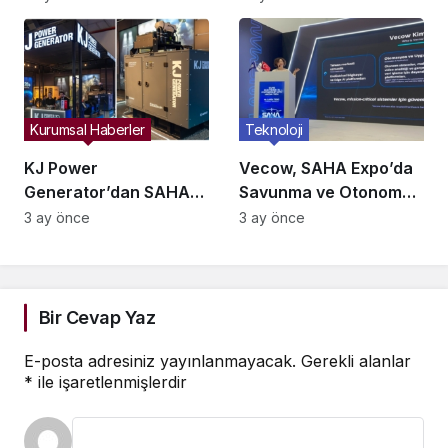
mu?
İstanbul’da Buluşuyor
Kurumsal Haberler
Teknoloji
KJ Power
Vecow, SAHA Expo’da
Generator’dan SAHA
Savunma ve Otonom
Expo’da Savunmaya
Sistemler İçin Yeni
3 ay önce
3 ay önce
Yeni Enerji Çözümleri!
Nesil Edge AI
Çözümlerini Tanıttı
Bir Cevap Yaz
E-posta adresiniz yayınlanmayacak.
Gerekli alanlar
*
ile işaretlenmişlerdir