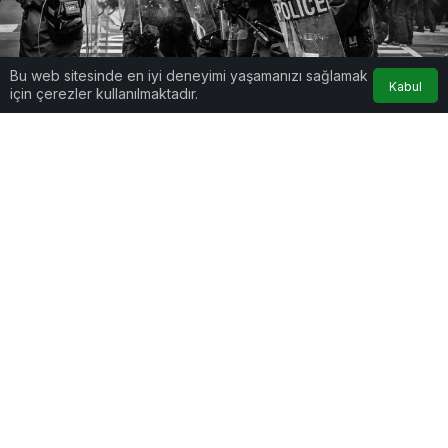
Bu web sitesinde en iyi deneyimi yaşamanızı sağlamak
Kabul
için çerezler kullanılmaktadır.
Google'da Abone Ol
0
Paylaş
5
Lorem Ipsum, dizgi ve baskı endüstrisinde
kullanılan mıgır metinlerdir. Lorem Ipsum, adı
bilinmeyen bir matbaacının bir hurufat numune
kitabı oluşturmak üzere bir yazı galerisini alarak
karıştırdığı 1500’lerden beri endüstri standardı
sahte metinler olarak kullanılmıştır. Beşyüz yıl
boyunca varlığını sürdürmekle kalmamış, aynı