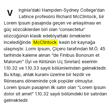
irginia’daki Hampden-Sydney College’dan
V
Latince profesörü Richard McClintock, bir
Lorem Ipsum pasajında geçen ve anlaşılması en
güç sözcüklerden biri olan ‘consectetur’
sözcüğünün klasik edebiyattaki örneklerini
incelediğinde
McClintock
kesin bir kaynağa
ulaşmıştır. Lorm Ipsum, Çiçero tarafından M.Ö. 45
tarihinde kaleme alınan “de Finibus Bonorum et
Malorum” (İyi ve Kötünün Uç Sınırları) eserinin
1.10.32 ve 1.10.33 sayılı bölümlerinden gelmektedir.
Bu kitap, ahlak kuramı üzerine bir tezdir ve
Rönesans döneminde çok popüler olmuştur.
Lorem Ipsum pasajının ilk satırı olan “Lorem ipsum
dolor sit amet” 1.10.32 sayılı bölümdeki bir satırdan
gelmektedir.