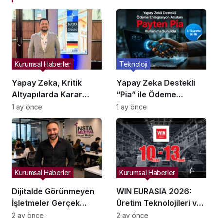
Kurumsal Haberler
Teknoloji
Yapay Zeka, Kritik
Yapay Zeka Destekli
Altyapılarda Karar
“Pia” ile Ödeme
Alma Süreçlerini
Entegrasyonları
1 ay önce
1 ay önce
Yeniden Şekillendiriyor
Hızlanıyor mu?
Kurumsal Haberler
Kurumsal Haberler
Dijitalde Görünmeyen
WIN EURASIA 2026:
İşletmeler Gerçek
Üretim Teknolojileri ve
Hayatta da Kaybolur
Dijital Ticaret
2 ay önce
2 ay önce