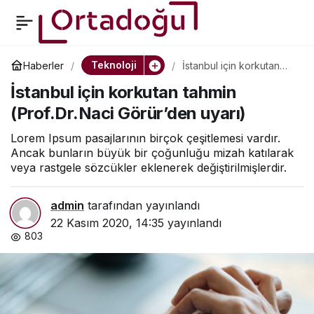
Elektrik santrali
0
Paylaş
patlayıcılarla yıkıldı
Teknoloji
Haberler
İstanbul için korkutan
tahmin (Prof.Dr.Naci
İstanbul için korkutan tahmin
Görür’den uyarı)
(Prof.Dr.Naci Görür’den uyarı)
Lorem Ipsum pasajlarının birçok çeşitlemesi vardır.
Ancak bunların büyük bir çoğunluğu mizah katılarak
veya rastgele sözcükler eklenerek değiştirilmişlerdir.
admin
tarafından yayınlandı
22 Kasım 2020, 14:35
yayınlandı
803