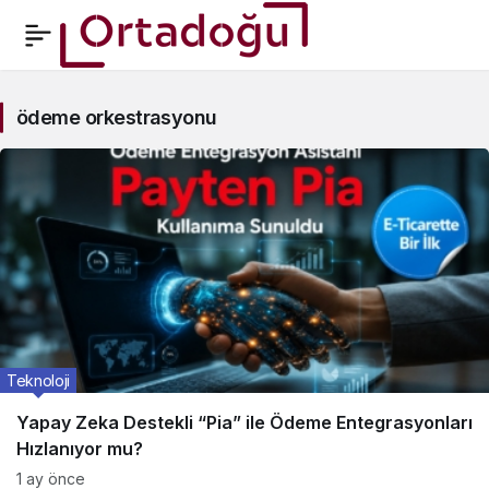
ödeme
ödeme orkestrasyonu
orkestrasyonu
Haberleri
Teknoloji
Yapay Zeka Destekli “Pia” ile Ödeme Entegrasyonları
Hızlanıyor mu?
1 ay önce