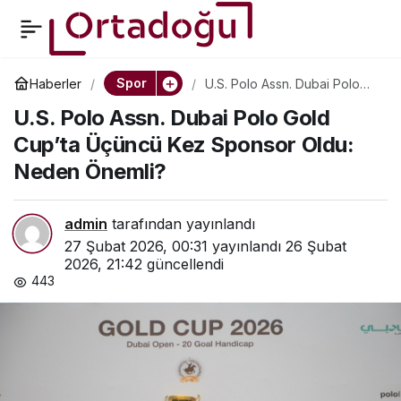
Victory Eastern Hay,
0
Paylaş
2026 ABD Açık Kadınlar
Spor
Haberler
U.S. Polo Assn. Dubai Polo
Gold Cup’ta Üçüncü Kez
U.S. Polo Assn. Dubai Polo Gold
Sponsor Oldu: Neden
Polo Şampiyonası’nı
Önemli?
Cup’ta Üçüncü Kez Sponsor Oldu:
Neden Önemli?
Kazandı
admin
tarafından yayınlandı
27 Şubat 2026, 00:31
yayınlandı
26 Şubat
2026, 21:42
güncellendi
443