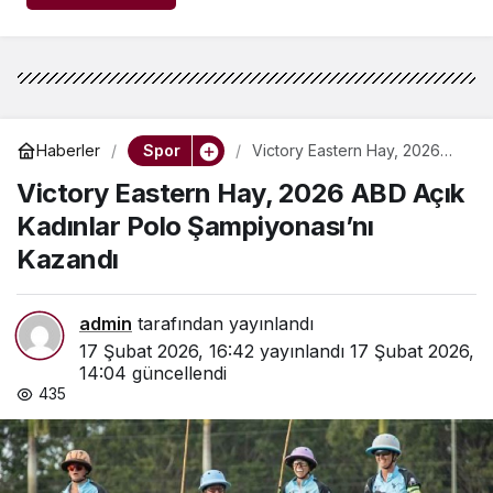
Spor
Haberler
Victory Eastern Hay, 2026
ABD Açık Kadınlar Polo
Victory Eastern Hay, 2026 ABD Açık
Şampiyonası’nı Kazandı
Kadınlar Polo Şampiyonası’nı
Kazandı
admin
tarafından yayınlandı
17 Şubat 2026, 16:42
yayınlandı
17 Şubat 2026,
14:04
güncellendi
435