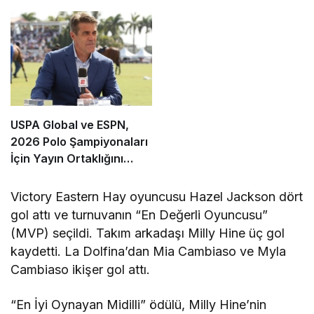
İçin Başvurular Açıldı
Rekor İzleyici Sayısı
Kaydedildi
USPA Global ve ESPN,
2026 Polo Şampiyonaları
İçin Yayın Ortaklığını
Genişletti
Victory Eastern Hay oyuncusu Hazel Jackson dört
gol attı ve turnuvanın “En Değerli Oyuncusu”
(MVP) seçildi. Takım arkadaşı Milly Hine üç gol
kaydetti. La Dolfina’dan Mia Cambiaso ve Myla
Cambiaso ikişer gol attı.
“En İyi Oynayan Midilli” ödülü, Milly Hine’nin