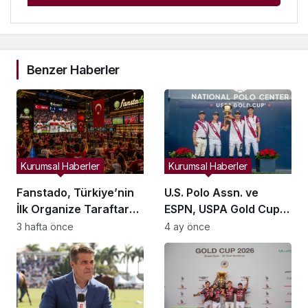
Benzer Haberler
Kurumsal Haberler
Kurumsal Haberler
Fanstado, Türkiye’nin
U.S. Polo Assn. ve
İlk Organize Taraftar
ESPN, USPA Gold Cup
Tribün Ağını Kuruyor:
Finalini Milyonlara
3 hafta önce
4 ay önce
İşletmeler İçin
Ulaştırdı: Rekor İzleyici
Başvurular Açıldı
Sayısı Kaydedildi