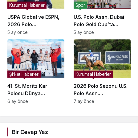
Spor
Kurumsal Haberler
U.S. Polo Assn. Dubai
USPA Global ve ESPN,
Polo Gold Cup’ta
2026 Polo
Üçüncü Kez Sponsor
Şampiyonaları İçin
5 ay önce
5 ay önce
Oldu: Neden Önemli?
Yayın Ortaklığını
Genişletti
Şirket Haberleri
Kurumsal Haberler
41. St. Moritz Kar
2026 Polo Sezonu U.S.
Polosu Dünya
Polo Assn.
Kupası’nda Şampiyon
Sponsorluğunda
6 ay önce
7 ay önce
Standing Rock Oldu
Başlıyor
Bir Cevap Yaz