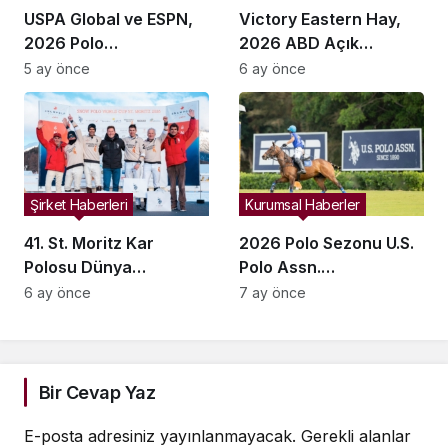
USPA Global ve ESPN,
Victory Eastern Hay,
2026 Polo
2026 ABD Açık
Şampiyonaları İçin
Kadınlar Polo
5 ay önce
6 ay önce
Yayın Ortaklığını
Şampiyonası’nı
Genişletti
Kazandı
Şirket Haberleri
Kurumsal Haberler
41. St. Moritz Kar
2026 Polo Sezonu U.S.
Polosu Dünya
Polo Assn.
Kupası’nda Şampiyon
Sponsorluğunda
6 ay önce
7 ay önce
Standing Rock Oldu
Başlıyor
Bir Cevap Yaz
E-posta adresiniz yayınlanmayacak.
Gerekli alanlar