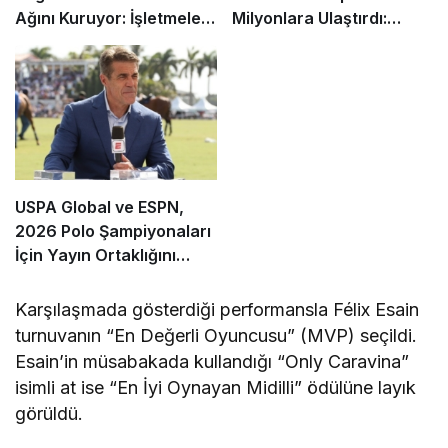
Ağını Kuruyor: İşletmeler
Milyonlara Ulaştırdı:
İçin Başvurular Açıldı
Rekor İzleyici Sayısı
Kaydedildi
USPA Global ve ESPN,
2026 Polo Şampiyonaları
İçin Yayın Ortaklığını
Genişletti
Karşılaşmada gösterdiği performansla Félix Esain
turnuvanın “En Değerli Oyuncusu” (MVP) seçildi.
Esain’in müsabakada kullandığı “Only Caravina”
isimli at ise “En İyi Oynayan Midilli” ödülüne layık
görüldü.