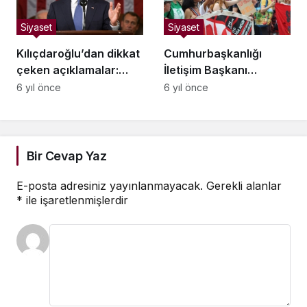
Siyaset
Siyaset
Kılıçdaroğlu’dan dikkat
Cumhurbaşkanlığı
çeken açıklamalar:
İletişim Başkanı
Telefonlarımın
Fahrettin Altun,
6 yıl önce
6 yıl önce
dinlendiğini, takip
gençleri Kızılay
edildiğimi biliyorum
gönüllüsü olmaya
davet etti
Bir Cevap Yaz
E-posta adresiniz yayınlanmayacak.
Gerekli alanlar
*
ile işaretlenmişlerdir