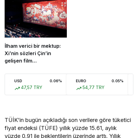
İlham verici bir mektup:
Xi’nin sözleri Çin’in
gelişen film
endüstrisinde yankı
uyandırdı
USD
0.06%
EURO
0.05%
47,57 TRY
54,77 TRY
TÜİK’in bugün açıkladığı son verilere göre tüketici
fiyat endeksi (TÜFE) yıllık yüzde 15.61, aylık
yüzde 0.91 ile beklentilerin üzerinde arttı. Yıllık