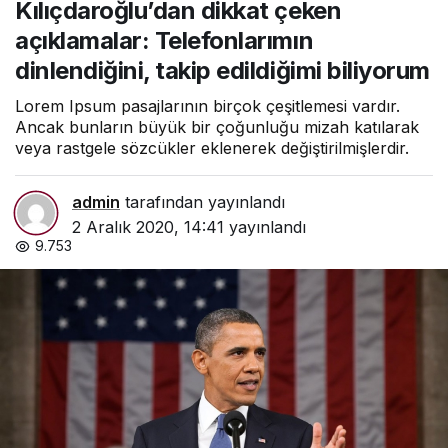
Kılıçdaroğlu’dan dikkat çeken
Telefonlarımın
dinlendiğini, takip
açıklamalar: Telefonlarımın
edildiğimi biliyorum
dinlendiğini, takip edildiğimi biliyorum
Lorem Ipsum pasajlarının birçok çeşitlemesi vardır.
Ancak bunların büyük bir çoğunluğu mizah katılarak
veya rastgele sözcükler eklenerek değiştirilmişlerdir.
admin
tarafından yayınlandı
2 Aralık 2020, 14:41
yayınlandı
9.753