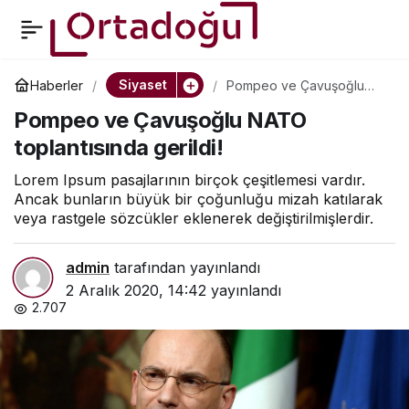
Kılıçdaroğlu’dan dikkat
0
Paylaş
çeken açıklamalar:
Siyaset
Haberler
Pompeo ve Çavuşoğlu
NATO toplantısında gerildi!
Pompeo ve Çavuşoğlu NATO
Telefonlarımın
toplantısında gerildi!
dinlendiğini, takip
Lorem Ipsum pasajlarının birçok çeşitlemesi vardır.
Ancak bunların büyük bir çoğunluğu mizah katılarak
veya rastgele sözcükler eklenerek değiştirilmişlerdir.
edildiğimi biliyorum
admin
tarafından yayınlandı
2 Aralık 2020, 14:42
yayınlandı
2.707