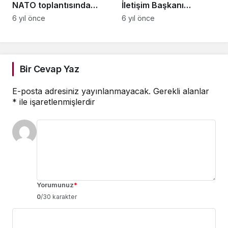
NATO toplantısında
İletişim Başkanı
gerildi!
Fahrettin Altun,
6 yıl önce
6 yıl önce
gençleri Kızılay
gönüllüsü olmaya
davet etti
Bir Cevap Yaz
E-posta adresiniz yayınlanmayacak.
Gerekli alanlar
*
ile işaretlenmişlerdir
Yorumunuz
*
0
/30 karakter