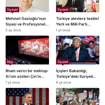
Siyaset
Siyaset
Mehmet Gazioğlu’nun
Türkiye alevlere teslim!
Siyasi ve Profesyonel
Yerli ve Milli Parti
Hayatı
‘Mücadele Planı’nı
5 ay önce
1 yıl önce
açıkladı
Bilgi
Siyaset
İlham verici bir mektup:
İçişleri Bakanlığı,
Xi’nin sözleri Çin’in
Türkiye’deki Suriyeli
gelişen film
sayısını açıkladı
1 yıl önce
6 yıl önce
endüstrisinde yankı
uyandırdı