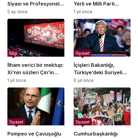
Siyasi ve Profesyonel
Yerli ve Milli Parti
Hayatı
‘Mücadele Planı’nı
5 ay önce
1 yıl önce
açıkladı
Bilgi
Siyaset
İlham verici bir mektup:
İçişleri Bakanlığı,
Xi’nin sözleri Çin’in
Türkiye’deki Suriyeli
gelişen film
sayısını açıkladı
1 yıl önce
6 yıl önce
endüstrisinde yankı
uyandırdı
Siyaset
Siyaset
Pompeo ve Çavuşoğlu
Cumhurbaşkanlığı