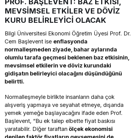
PROF. BAŞLEVENT: BAZ ETKİSİ,
MEVSİMSEL ETKİLER VE DÖVİZ
KURU BELİRLEYİCİ OLACAK
Bilgi Üniversitesi Ekonomi Öğretim Üyesi Prof. Dr.
Cem Başlevent ise
enflasyonda
normalleşmeden ziyade, bahar aylarında
olumlu tarafa geçmesi beklenen baz etkisinin,
mevsimsel etkilerin ve döviz kurundaki
gidişatın belirleyici olacağını düşündüğünü
belirtti.
Normalleşmeyle birlikte insanların daha çok
alışveriş yapmaya ve seyahat etmeye, dışarıda
yemek yemeğe başlayacağını ifade eden Prof.
Başlevent, “Bu ek talep elbette fiyat baskısı
yaratabilir. Diğer taraftan
ölçek ekonomisi
denilen faktör fiyatların gevşemesini de