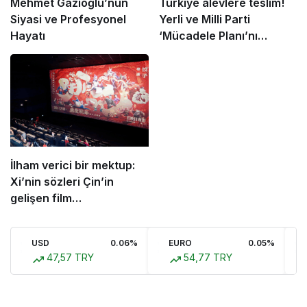
Mehmet Gazioğlu’nun
Türkiye alevlere teslim!
Siyasi ve Profesyonel
Yerli ve Milli Parti
Hayatı
‘Mücadele Planı’nı
açıkladı
İlham verici bir mektup:
Xi’nin sözleri Çin’in
gelişen film
endüstrisinde yankı
uyandırdı
USD
0.06%
EURO
0.05%
47,57 TRY
54,77 TRY