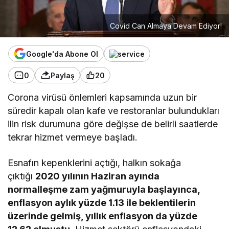
Covid Can Almaya Devam Ediyor!
Google'da Abone Ol
0
Paylaş
20
Corona virüsü önlemleri kapsamında uzun bir
süredir kapalı olan kafe ve restoranlar bulundukları
ilin risk durumuna göre değişse de belirli saatlerde
tekrar hizmet vermeye başladı.
Esnafın kepenklerini açtığı, halkın sokağa
çıktığı
2020 yılının Haziran ayında
normalleşme zam yağmuruyla başlayınca,
enflasyon aylık yüzde 1.13 ile beklentilerin
üzerinde gelmiş, yıllık enflasyon da yüzde