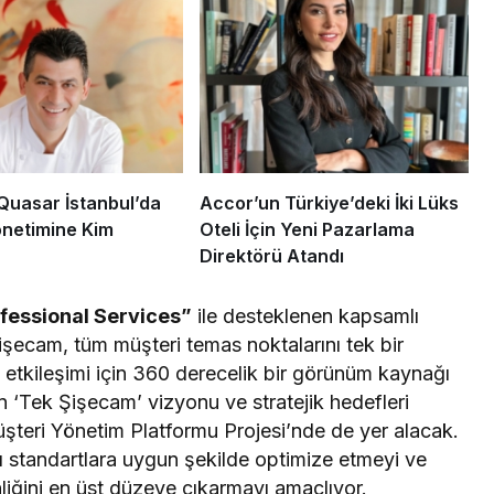
Quasar İstanbul’da
Accor’un Türkiye’deki İki Lüks
netimine Kim
Oteli İçin Yeni Pazarlama
Direktörü Atandı
fessional Services”
ile desteklenen kapsamlı
Şişecam, tüm müşteri temas noktalarını tek bir
i etkileşimi için 360 derecelik bir görünüm kaynağı
n ‘Tek Şişecam’ vizyonu ve stratejik hedefleri
şteri Yönetim Platformu Projesi’nde de yer alacak.
ası standartlara uygun şekilde optimize etmeyi ve
nliğini en üst düzeye çıkarmayı amaçlıyor.