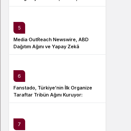
5
Media OutReach Newswire, ABD
Dağıtım Ağını ve Yapay Zekâ
Görünürlüğünü Güçlendiriyor
6
Fanstado, Türkiye’nin İlk Organize
Taraftar Tribün Ağını Kuruyor:
İşletmeler İçin Başvurular Açıldı
7