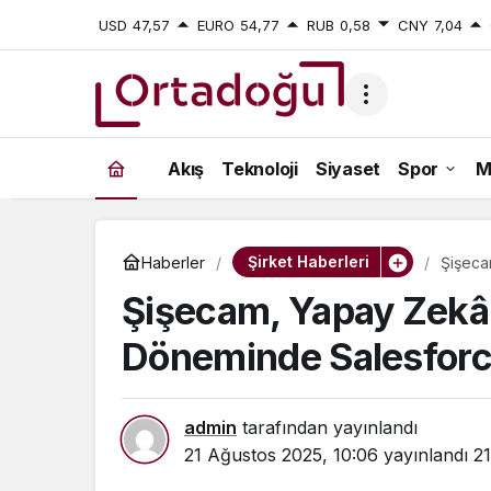
USD
47,57
EURO
54,77
RUB
0,58
CNY
7,04
Akış
Teknoloji
Siyaset
Spor
M
Şirket Haberleri
Haberler
Şişeca
Tercih E
Şişecam, Yapay Zek
Döneminde Salesforce
admin
tarafından yayınlandı
21 Ağustos 2025, 10:06
yayınlandı
2