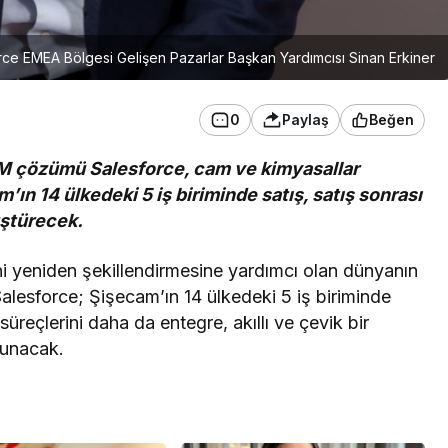
rce EMEA Bölgesi Gelişen Pazarlar Başkan Yardımcısı Sinan Erkiner
0
Paylaş
Beğen
RM çözümü Salesforce, cam ve kimyasallar
ın 14 ülkedeki 5 iş biriminde satış, satış sonrası
üştürecek.
ini yeniden şekillendirmesine yardımcı olan dünyanın
lesforce; Şişecam’ın 14 ülkedeki 5 iş biriminde
 süreçlerini daha da entegre, akıllı ve çevik bir
sunacak.