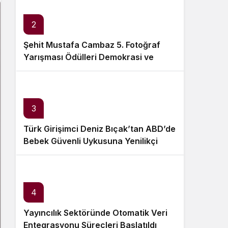
Sistem Modu
Sistem modunu seçin.
2
Şehit Mustafa Cambaz 5. Fotoğraf
Yarışması Ödülleri Demokrasi ve
Özgürlükler Adası’nda Sahiplerini
Buldu
3
Türk Girişimci Deniz Bıçak’tan ABD’de
Bebek Güvenli Uykusuna Yenilikçi
Dokunuş
4
Yayıncılık Sektöründe Otomatik Veri
Entegrasyonu Süreçleri Başlatıldı