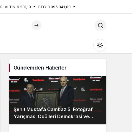
R. ALTIN
6.201,10
BTC
3.096.341,00
Mod
değiştir
Gündemden Haberler
Gündüz Modu
Gündüz modunu seçin.
Şehit Mustafa Cambaz 5. Fotoğraf
Gece Modu
Yarışması Ödülleri Demokrasi ve
Gece modunu seçin.
Özgürlükler Adası’nda Sahiplerini
Buldu