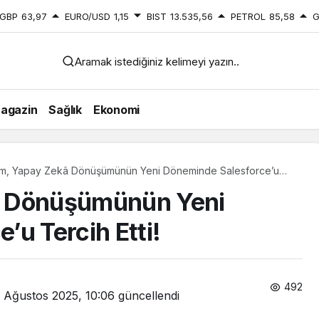
GBP
63,97
EURO/USD
1,15
BIST
13.535,56
PETROL
85,58
G
Aramak istediğiniz kelimeyi yazın..
agazin
Sağlık
Ekonomi
m, Yapay Zekâ Dönüşümünün Yeni Döneminde Salesforce’u
tti!
â Dönüşümünün Yeni
’u Tercih Etti!
492
1 Ağustos 2025, 10:06
güncellendi