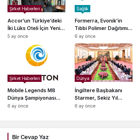
Şirket Haberleri
Sağlık
Accor’un Türkiye’deki
Formerra, Evonik’in
İki Lüks Oteli İçin Yeni
Tıbbi Polimer Dağıtımını
Pazarlama Direktörü
Kuzey Amerika’da
5 ay önce
6 ay önce
Atandı
Genişletti
Şirket Haberleri
Dünya
Mobile Legends M8
İngiltere Başbakanı
Dünya Şampiyonası
Starmer, Sekiz Yıl
Türkiye’de
Sonra Çin’i Ziyaret Etti
6 ay önce
6 ay önce
Düzenlenecek,
Bölgesel Yapı
Yenileniyor
Bir Cevap Yaz