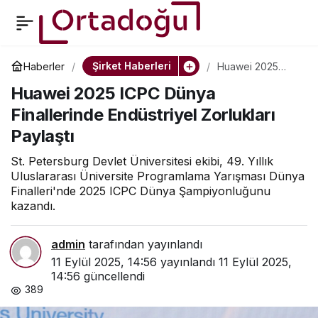
Huawei 2025 ICPC
0
Dünya Finallerinde
Şirket Haberleri
Haberler
Huawei 2025
ICPC Dünya
Huawei 2025 ICPC Dünya
Finallerinde
Endüstriyel Zorlukları
Endüstriyel
Finallerinde Endüstriyel Zorlukları
Zorlukları Paylaştı
Paylaştı
Paylaştı
St. Petersburg Devlet Üniversitesi ekibi, 49. Yıllık
Uluslararası Üniversite Programlama Yarışması Dünya
Finalleri'nde 2025 ICPC Dünya Şampiyonluğunu
kazandı.
admin
tarafından yayınlandı
11 Eylül 2025, 14:56
yayınlandı
11 Eylül 2025,
14:56
güncellendi
389