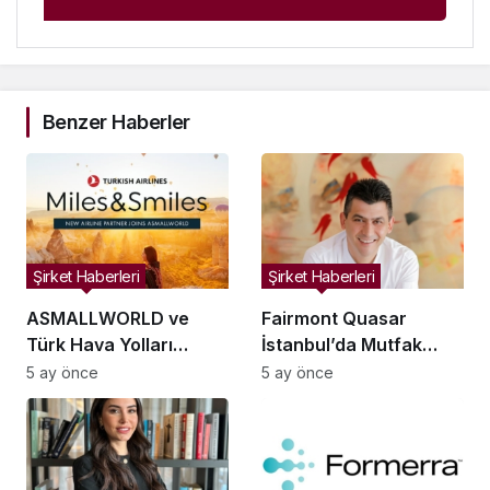
Benzer Haberler
Şirket Haberleri
Şirket Haberleri
ASMALLWORLD ve
Fairmont Quasar
Türk Hava Yolları
İstanbul’da Mutfak
Arasında Küresel
Yönetimine Kim
5 ay önce
5 ay önce
Sadakat Programı
Getirildi?
İşbirliği