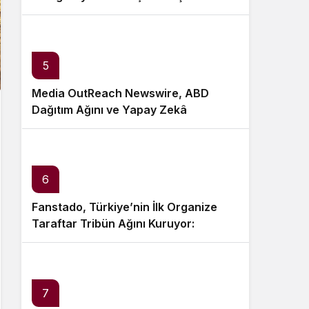
5
Media OutReach Newswire, ABD
Dağıtım Ağını ve Yapay Zekâ
Görünürlüğünü Güçlendiriyor
6
Fanstado, Türkiye’nin İlk Organize
Taraftar Tribün Ağını Kuruyor:
İşletmeler İçin Başvurular Açıldı
7