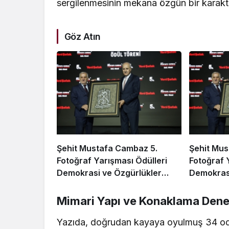
sergilenmesinin mekana özgün bir karakter 
Göz Atın
Şehit Mustafa Cambaz 5.
Şehit Mus
Fotoğraf Yarışması Ödülleri
Fotoğraf 
Demokrasi ve Özgürlükler
Demokrasi
Adası’nda Sahiplerini Buldu
Adası’nda
Mimari Yapı ve Konaklama Dene
Yazıda, doğrudan kayaya oyulmuş 34 odan