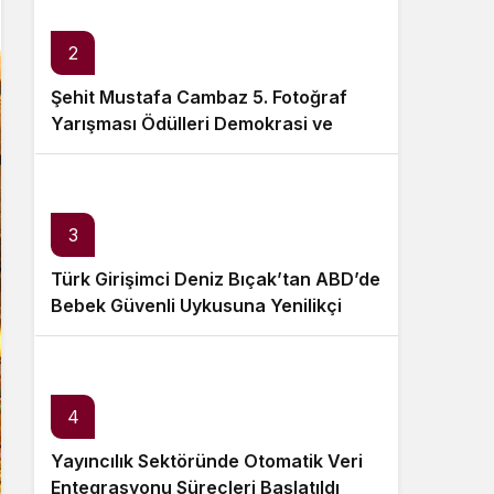
Sistem Modu
Sistem modunu seçin.
2
Şehit Mustafa Cambaz 5. Fotoğraf
Yarışması Ödülleri Demokrasi ve
Özgürlükler Adası’nda Sahiplerini
Buldu
3
Türk Girişimci Deniz Bıçak’tan ABD’de
Bebek Güvenli Uykusuna Yenilikçi
Dokunuş
4
Yayıncılık Sektöründe Otomatik Veri
Entegrasyonu Süreçleri Başlatıldı