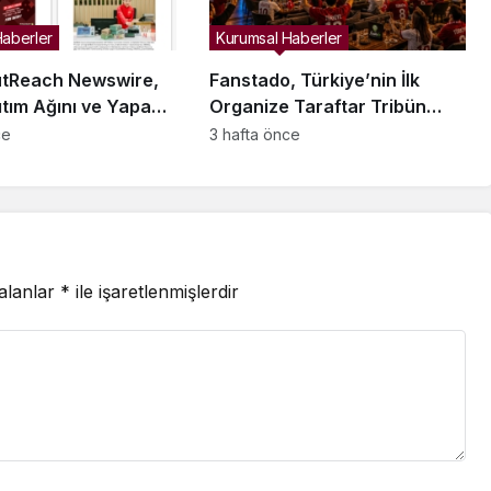
Haberler
Kurumsal Haberler
tReach Newswire,
Fanstado, Türkiye’nin İlk
tım Ağını ve Yapay
Organize Taraftar Tribün
ünürlüğünü
Ağını Kuruyor: İşletmeler İçin
ce
3 hafta önce
riyor
Başvurular Açıldı
 alanlar
*
ile işaretlenmişlerdir