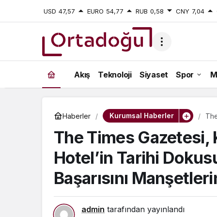
USD
47,57
EURO
54,77
RUB
0,58
CNY
7,04
Akış
Teknoloji
Siyaset
Spor
M
Kurumsal Haberler
Haberler
The
Dok
The Times Gazetesi,
Hotel’in Tarihi Doku
Başarısını Manşetleri
admin
tarafından yayınlandı