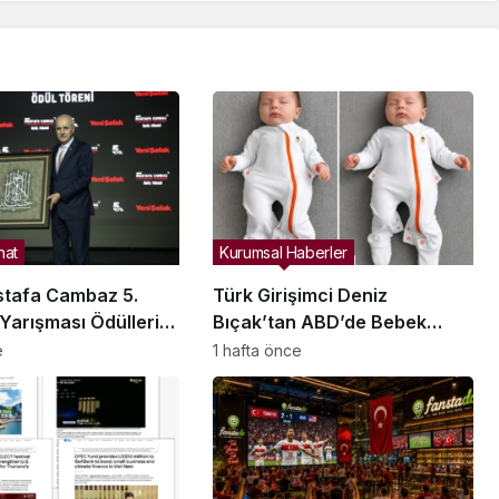
nat
Kurumsal Haberler
stafa Cambaz 5.
Türk Girişimci Deniz
Yarışması Ödülleri
Bıçak’tan ABD’de Bebek
i ve Özgürlükler
Güvenli Uykusuna Yenilikçi
e
1 hafta önce
 Sahiplerini Buldu
Dokunuş