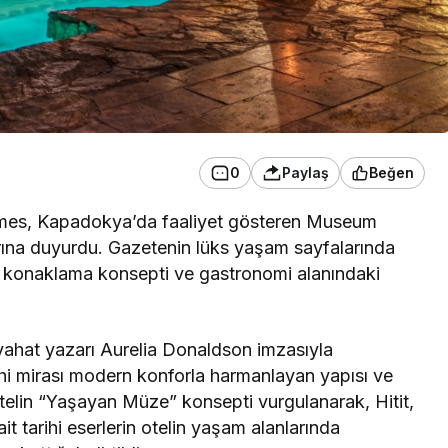
0
Paylaş
Beğen
Times, Kapadokya’da faaliyet gösteren Museum
larına duyurdu. Gazetenin lüks yaşam sayfalarında
u, konaklama konsepti ve gastronomi alanındaki
yahat yazarı Aurelia Donaldson imzasıyla
hi mirası modern konforla harmanlayan yapısı ve
Otelin “Yaşayan Müze” konsepti vurgulanarak, Hitit,
 tarihi eserlerin otelin yaşam alanlarında