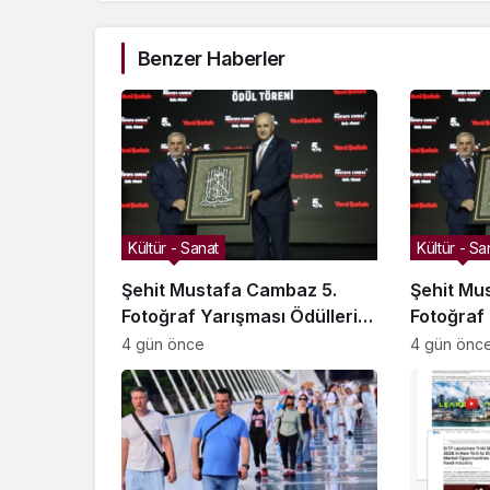
Benzer Haberler
Kültür - Sanat
Kültür - Sa
Şehit Mustafa Cambaz 5.
Şehit Mu
Fotoğraf Yarışması Ödülleri
Fotoğraf 
Demokrasi ve Özgürlükler
Demokras
4 gün önce
4 gün önc
Adası’nda Sahiplerini Buldu
Adası’nda