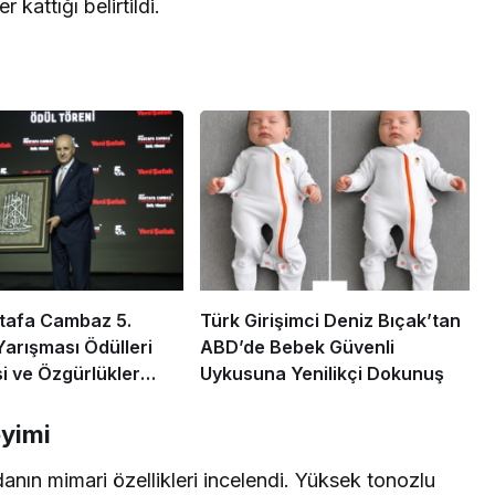
kattığı belirtildi.
tafa Cambaz 5.
Türk Girişimci Deniz Bıçak’tan
Yarışması Ödülleri
ABD’de Bebek Güvenli
 ve Özgürlükler
Uykusuna Yenilikçi Dokunuş
 Sahiplerini Buldu
yimi
ın mimari özellikleri incelendi. Yüksek tonozlu