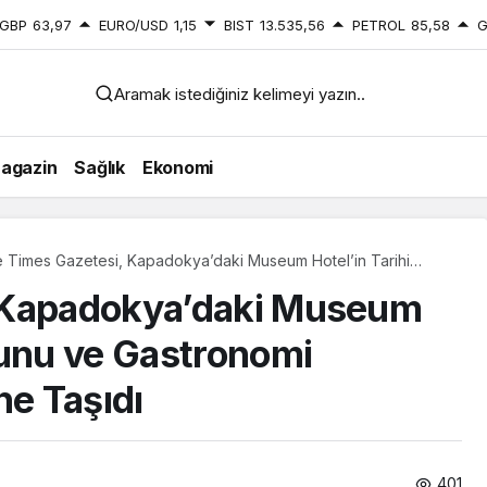
GBP
63,97
EURO/USD
1,15
BIST
13.535,56
PETROL
85,58
G
Aramak istediğiniz kelimeyi yazın..
agazin
Sağlık
Ekonomi
 Times Gazetesi, Kapadokya’daki Museum Hotel’in Tarihi
usunu ve Gastronomi Başarısını Manşetlerine Taşıdı
 Kapadokya’daki Museum
sunu ve Gastronomi
ne Taşıdı
401