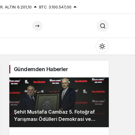
R. ALTIN
6.201,10
BTC
3.100.547,00
Mod
değiştir
Gündemden Haberler
Gündüz Modu
Gündüz modunu seçin.
Şehit Mustafa Cambaz 5. Fotoğraf
Gece Modu
Yarışması Ödülleri Demokrasi ve
Gece modunu seçin.
Özgürlükler Adası’nda Sahiplerini
Buldu