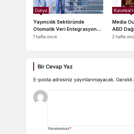
Dünya
Kurumsal 
Yayıncılık Sektöründe
Media Ou
Otomatik Veri Entegrasyonu
ABD Dağı
Süreçleri Başlatıldı
Zekâ Gör
1 hafta önce
2 hafta ön
Güçlendi
Bir Cevap Yaz
E-posta adresiniz yayınlanmayacak.
Gerekli
Yorumunuz
*