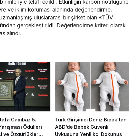
imleriyle telafi edildi. Etkinliğin karbon nötrlüğüne
vre ve iklim koruması alanında değerlendirme,
zmanlaşmış uluslararası bir şirket olan «TÜV
dan gerçekleştirildi. Değerlendirme kriteri olarak
s alındı.
tafa Cambaz 5.
Türk Girişimci Deniz Bıçak’tan
Yarışması Ödülleri
ABD’de Bebek Güvenli
 ve Özgürlükler
Uykusuna Yenilikçi Dokunuş