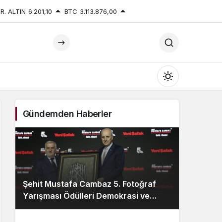
R. ALTIN
6.201,10
BTC
3.113.876,00
Mod
değiştir
Gündemden Haberler
Gündüz Modu
Gündüz modunu seçin.
Şehit Mustafa Cambaz 5. Fotoğraf
Gece Modu
Yarışması Ödülleri Demokrasi ve
Gece modunu seçin.
Özgürlükler Adası’nda Sahiplerini
Buldu