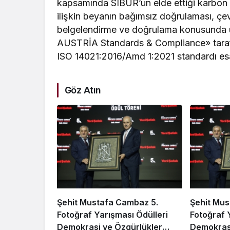
kapsamında SIBUR’un elde ettiği karbon bir
ilişkin beyanın bağımsız doğrulaması, çe
belgelendirme ve doğrulama konusunda u
AUSTRİA Standards & Compliance» tarafın
ISO 14021:2016/Amd 1:2021 standardı esa
Göz Atın
Şehit Mustafa Cambaz 5.
Şehit Mus
Fotoğraf Yarışması Ödülleri
Fotoğraf 
Demokrasi ve Özgürlükler
Demokrasi