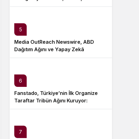
5
Media OutReach Newswire, ABD
Dağıtım Ağını ve Yapay Zekâ
Görünürlüğünü Güçlendiriyor
6
Fanstado, Türkiye’nin İlk Organize
Taraftar Tribün Ağını Kuruyor:
İşletmeler İçin Başvurular Açıldı
7