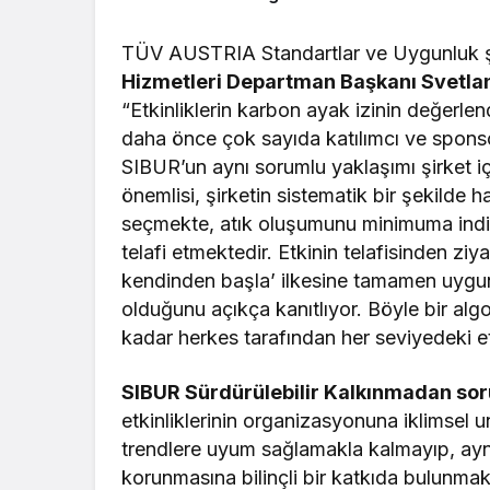
Adası’nda Sahiplerini Buldu
Adası’nda
TÜV AUSTRIA Standartlar ve Uygunluk ş
Hizmetleri Departman Başkanı Svetla
“Etkinliklerin karbon ayak izinin değerle
daha önce çok sayıda katılımcı ve sponso
SIBUR’un aynı sorumlu yaklaşımı şirket içi
önemlisi, şirketin sistematik bir şekilde
seçmekte, atık oluşumunu minimuma indi
telafi etmektedir. Etkinin telafisinden z
kendinden başla’ ilkesine tamamen uygund
olduğunu açıkça kanıtlıyor. Böyle bir alg
kadar herkes tarafından her seviyedeki etk
SIBUR Sürdürülebilir Kalkınmadan so
etkinliklerinin organizasyonuna iklimsel u
trendlere uyum sağlamakla kalmayıp, aynı
korunmasına bilinçli bir katkıda bulunmakta