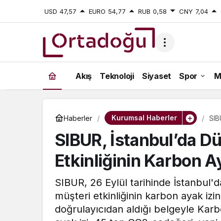
USD
47,57
EURO
54,77
RUB
0,58
CNY
7,04
Akış
Teknoloji
Siyaset
Spor
M
Kurumsal Haberler
Haberler
SIB
İzin
SIBUR, İstanbul’da D
Etkinliğinin Karbon Aya
SIBUR, 26 Eylül tarihinde İstanbul'da
müşteri etkinliğinin karbon ayak izini 
doğrulayıcıdan aldığı belgeyle Karb