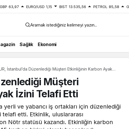
GBP
63,97
EURO/USD
1,15
BIST
13.535,56
PETROL
85,58
G
Aramak istediğiniz kelimeyi yazın..
agazin
Sağlık
Ekonomi
UR, İstanbul’da Düzenlediği Müşteri Etkinliğinin Karbon Ayak
i Telafi Etti
üzenlediği Müşteri
k İzini Telafi Etti
 yerli ve yabancı iş ortakları için düzenlediği
telafi etti. Etkinlik, uluslararası
on Nötr statüsü kazandı. Etkinliğin karbon