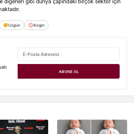
ve diğerleri gibi dünya çapındaki birçok sektör için
maktadır.
Üzgün
Kızgın
atı
ABONE OL