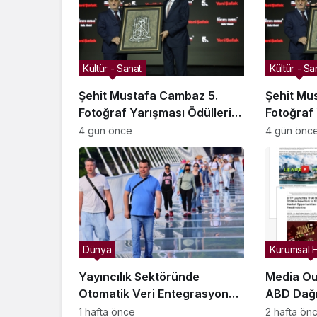
Kültür - Sanat
Kültür - Sa
Şehit Mustafa Cambaz 5.
Şehit Mu
Fotoğraf Yarışması Ödülleri
Fotoğraf 
Demokrasi ve Özgürlükler
Demokras
4 gün önce
4 gün önc
Adası’nda Sahiplerini Buldu
Adası’nda
Dünya
Kurumsal 
Yayıncılık Sektöründe
Media Ou
Otomatik Veri Entegrasyonu
ABD Dağı
Süreçleri Başlatıldı
Zekâ Gör
1 hafta önce
2 hafta ön