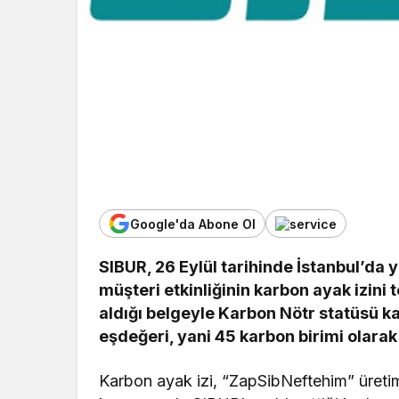
Google'da Abone Ol
SIBUR, 26 Eylül tarihinde İstanbul’da y
müşteri etkinliğinin karbon ayak izini t
aldığı belgeyle Karbon Nötr statüsü ka
eşdeğeri, yani 45 karbon birimi olarak
Karbon ayak izi, “ZapSibNeftehim” üretim 