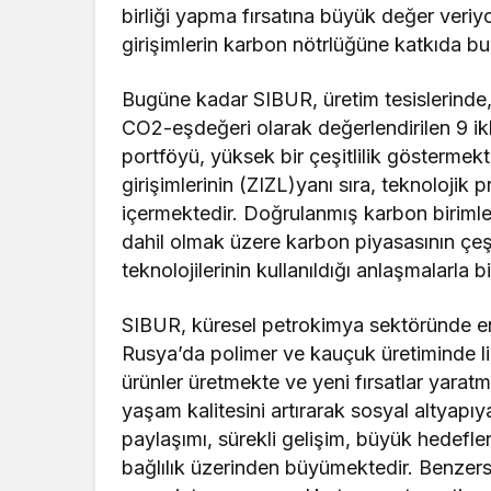
birliği yapma fırsatına büyük değer veriyo
girişimlerin karbon nötrlüğüne katkıda b
Bugüne kadar SIBUR, üretim tesislerinde, 
CO2-eşdeğeri olarak değerlendirilen 9 iklim
portföyü, yüksek bir çeşitlilik gösterme
girişimlerinin (ZIZL)yanı sıra, teknolojik pr
içermektedir. Doğrulanmış karbon birimler
dahil olmak üzere karbon piyasasının çeşi
teknolojilerinin kullanıldığı anlaşmalarla bir
SIBUR, küresel petrokimya sektöründe en 
Rusya’da polimer ve kauçuk üretiminde li
ürünler üretmekte ve yeni fırsatlar yaratma
yaşam kalitesini artırarak sosyal altyapı
paylaşımı, sürekli gelişim, büyük hedefler
bağlılık üzerinden büyümektedir. Benzers