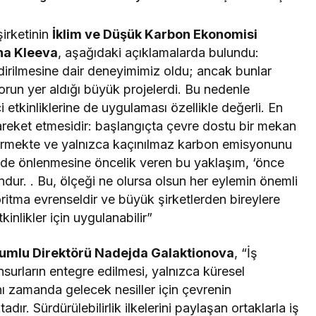
 Sahiplerini Buldu
irketinin
İklim ve Düşük Karbon Ekonomisi
na Kleeva
, aşağıdaki açıklamalarda bulundu:
ndirilmesine dair deneyimimiz oldu; ancak bunlar
run yer aldığı büyük projelerdi. Bu nedenle
 etkinliklerine de uygulaması özellikle değerli. En
 hareket etmesidir: başlangıçta çevre dostu bir mekan
rmekte ve yalnızca kaçınılmaz karbon emisyonunu
iyade önlenmesine öncelik veren bu yaklaşım, ‘önce
ur. . Bu, ölçeği ne olursa olsun her eylemin önemli
oritma evrenseldir ve büyük şirketlerden bireylere
inlikler için uygulanabilir”
rumlu Direktörü Nadejda Galaktionova
, “İş
nsurların entegre edilmesi, yalnızca küresel
 zamanda gelecek nesiller için çevrenin
dır. Sürdürülebilirlik ilkelerini paylaşan ortaklarla iş