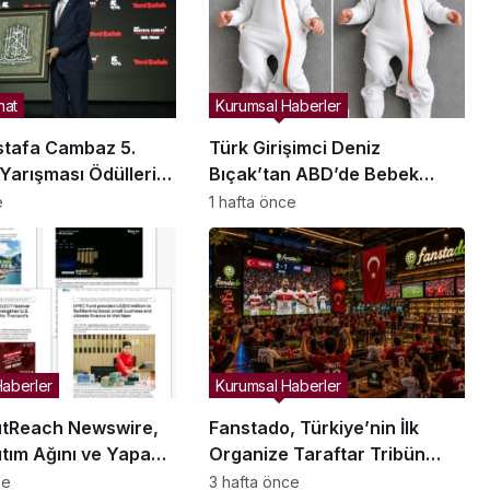
nat
Kurumsal Haberler
stafa Cambaz 5.
Türk Girişimci Deniz
Yarışması Ödülleri
Bıçak’tan ABD’de Bebek
i ve Özgürlükler
Güvenli Uykusuna Yenilikçi
e
1 hafta önce
 Sahiplerini Buldu
Dokunuş
Haberler
Kurumsal Haberler
tReach Newswire,
Fanstado, Türkiye’nin İlk
tım Ağını ve Yapay
Organize Taraftar Tribün
ünürlüğünü
Ağını Kuruyor: İşletmeler İçin
ce
3 hafta önce