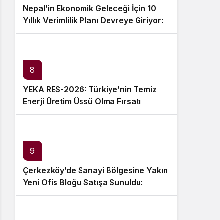
Nepal’in Ekonomik Geleceği İçin 10
Yıllık Verimlilik Planı Devreye Giriyor:
Neler Değişecek?
8
YEKA RES-2026: Türkiye’nin Temiz
Enerji Üretim Üssü Olma Fırsatı
9
Çerkezköy’de Sanayi Bölgesine Yakın
Yeni Ofis Bloğu Satışa Sunuldu:
Fiyatlar ve Ödeme Koşulları Belirlendi