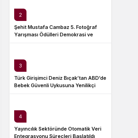
Sistem Modu
Sistem modunu seçin.
2
Şehit Mustafa Cambaz 5. Fotoğraf
Yarışması Ödülleri Demokrasi ve
Özgürlükler Adası’nda Sahiplerini
Buldu
3
Türk Girişimci Deniz Bıçak’tan ABD’de
Bebek Güvenli Uykusuna Yenilikçi
Dokunuş
4
Yayıncılık Sektöründe Otomatik Veri
Entegrasyonu Süreçleri Başlatıldı