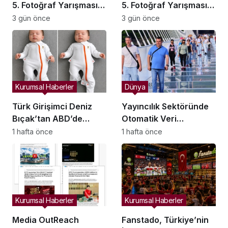
5. Fotoğraf Yarışması
5. Fotoğraf Yarışması
Ödülleri Demokrasi ve
Ödülleri Demokrasi ve
3 gün önce
3 gün önce
Özgürlükler Adası’nda
Özgürlükler Adası’nda
Sahiplerini Buldu
Sahiplerini Buldu
Kurumsal Haberler
Dünya
Türk Girişimci Deniz
Yayıncılık Sektöründe
Bıçak’tan ABD’de
Otomatik Veri
Bebek Güvenli
Entegrasyonu
1 hafta önce
1 hafta önce
Uykusuna Yenilikçi
Süreçleri Başlatıldı
Dokunuş
Kurumsal Haberler
Kurumsal Haberler
Media OutReach
Fanstado, Türkiye’nin