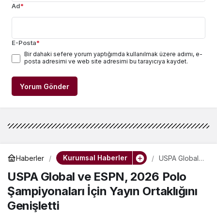
Ad
*
E-Posta
*
Bir dahaki sefere yorum yaptığımda kullanılmak üzere adımı, e-
posta adresimi ve web site adresimi bu tarayıcıya kaydet.
Yorum Gönder
Kurumsal Haberler
Haberler
USPA Global
ve ESPN,
USPA Global ve ESPN, 2026 Polo
2026 Polo
Şampiyonaları
Şampiyonaları İçin Yayın Ortaklığını
İçin Yayın
Ortaklığını
Genişletti
Genişletti