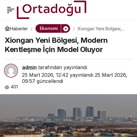
USPA Global ve ESPN,
0
Paylaş
2026 Polo
Ekonomi
Haberler
Xiongan Yeni Bölgesi,
Modern Kentleşme İçin
Xiongan Yeni Bölgesi, Modern
Model Oluyor
Şampiyonaları İçin Yayın
Kentleşme İçin Model Oluyor
Ortaklığını Genişletti
admin
tarafından yayınlandı
25 Mart 2026, 12:42
yayınlandı
25 Mart 2026,
09:57
güncellendi
401