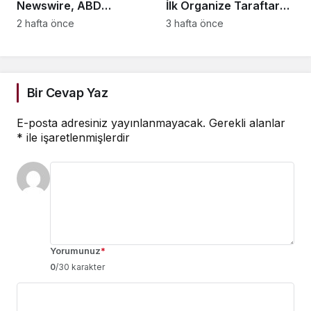
Newswire, ABD
İlk Organize Taraftar
Dağıtım Ağını ve Yapay
Tribün Ağını Kuruyor:
2 hafta önce
3 hafta önce
Zekâ Görünürlüğünü
İşletmeler İçin
Güçlendiriyor
Başvurular Açıldı
Bir Cevap Yaz
E-posta adresiniz yayınlanmayacak.
Gerekli alanlar
*
ile işaretlenmişlerdir
Yorumunuz
*
0
/30 karakter