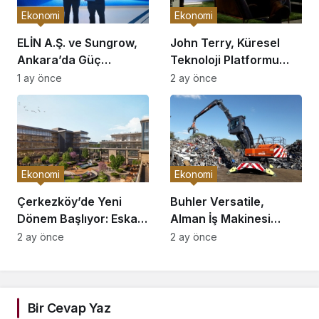
Ekonomi
Ekonomi
ELİN A.Ş. ve Sungrow,
John Terry, Küresel
Ankara’da Güç
Teknoloji Platformu
Elektroniği Üretimi İçin
OnsaFX ile Stratejik
1 ay önce
2 ay önce
Stratejik Ortaklık Kurdu
Ortaklık Kurdu
Ekonomi
Ekonomi
Çerkezköy’de Yeni
Buhler Versatile,
Dönem Başlıyor: Eska
Alman İş Makinesi
Edition Kent Etabı
Üreticisi ATLAS’ı
2 ay önce
2 ay önce
Satışa Açıldı!
Devralıyor mu?
Bir Cevap Yaz