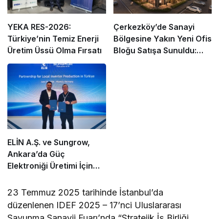
YEKA RES-2026:
Çerkezköy’de Sanayi
Türkiye’nin Temiz Enerji
Bölgesine Yakın Yeni Ofis
Üretim Üssü Olma Fırsatı
Bloğu Satışa Sunuldu:
Fiyatlar ve Ödeme
Koşulları Belirlendi
ELİN A.Ş. ve Sungrow,
Ankara’da Güç
Elektroniği Üretimi İçin
Stratejik Ortaklık Kurdu
23 Temmuz 2025 tarihinde İstanbul’da
düzenlenen IDEF 2025 – 17’nci Uluslararası
Savunma Sanayii Fuarı’nda “Stratejik İş Birliği