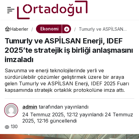
Tumurly ve ASPİLSAN
0
Paylaş
Enerji, IDEF 2025’te
Ekonomi
Haberler
Tumurly ve ASPİLSAN
Enerji, IDEF 2025’te
Tumurly ve ASPİLSAN Enerji, IDEF
stratejik iş birliği
stratejik iş birliği
anlaşmasını imzaladı
2025’te stratejik iş birliği anlaşmasını
imzaladı
anlaşmasını imzaladı
Savunma ve enerji teknolojilerinde yerli ve
sürdürülebilir çözümler geliştirmek üzere bir araya
gelen Tumurly ve ASPİLSAN Enerji, IDEF 2025 Fuarı
kapsamında stratejik ortaklık protokolüne imza attı.
admin
tarafından yayınlandı
24 Temmuz 2025, 12:12
yayınlandı
24 Temmuz
2025, 12:16
güncellendi
130