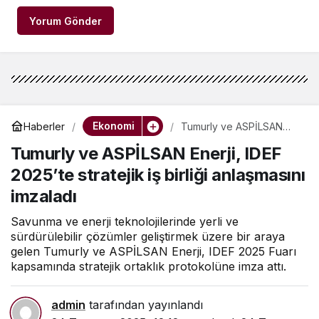
Yorum Gönder
Ekonomi
Haberler
Tumurly ve ASPİLSAN
Enerji, IDEF 2025’te
Tumurly ve ASPİLSAN Enerji, IDEF
stratejik iş birliği
anlaşmasını imzaladı
2025’te stratejik iş birliği anlaşmasını
imzaladı
Savunma ve enerji teknolojilerinde yerli ve
sürdürülebilir çözümler geliştirmek üzere bir araya
gelen Tumurly ve ASPİLSAN Enerji, IDEF 2025 Fuarı
kapsamında stratejik ortaklık protokolüne imza attı.
admin
tarafından yayınlandı