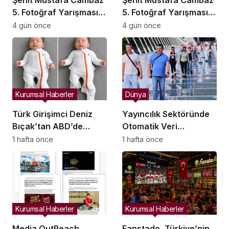
Şehit Mustafa Cambaz
Şehit Mustafa Cambaz
5. Fotoğraf Yarışması
5. Fotoğraf Yarışması
Ödülleri Demokrasi ve
Ödülleri Demokrasi ve
4 gün önce
4 gün önce
Özgürlükler Adası’nda
Özgürlükler Adası’nda
Sahiplerini Buldu
Sahiplerini Buldu
Kurumsal Haberler
Dünya
Türk Girişimci Deniz
Yayıncılık Sektöründe
Bıçak’tan ABD’de
Otomatik Veri
Bebek Güvenli
Entegrasyonu
1 hafta önce
1 hafta önce
Uykusuna Yenilikçi
Süreçleri Başlatıldı
Dokunuş
Kurumsal Haberler
Kurumsal Haberler
Media OutReach
Fanstado, Türkiye’nin