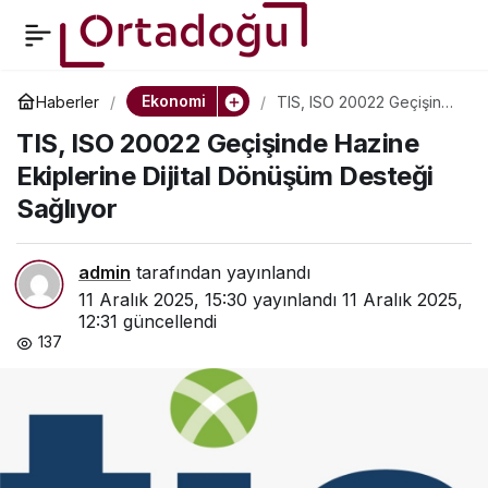
Formerra, Techmer PM
0
Paylaş
Ürünlerinin Kuzey
Ekonomi
Haberler
TIS, ISO 20022 Geçişinde
Hazine Ekiplerine Dijital
TIS, ISO 20022 Geçişinde Hazine
Dönüşüm Desteği
Amerika Dağıtımını
Sağlıyor
Ekiplerine Dijital Dönüşüm Desteği
Sağlıyor
Üstlendi
admin
tarafından yayınlandı
11 Aralık 2025, 15:30
yayınlandı
11 Aralık 2025,
12:31
güncellendi
137