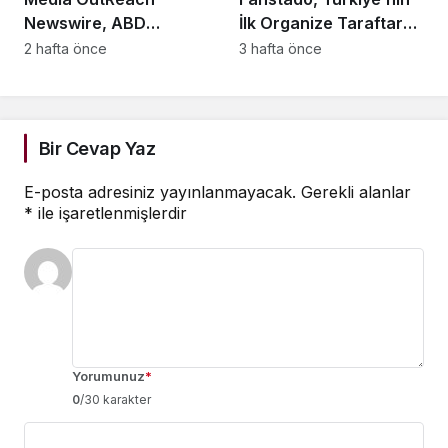
Newswire, ABD
İlk Organize Taraftar
Dağıtım Ağını ve Yapay
Tribün Ağını Kuruyor:
2 hafta önce
3 hafta önce
Zekâ Görünürlüğünü
İşletmeler İçin
Güçlendiriyor
Başvurular Açıldı
Bir Cevap Yaz
E-posta adresiniz yayınlanmayacak.
Gerekli alanlar
*
ile işaretlenmişlerdir
Yorumunuz
*
0
/30 karakter