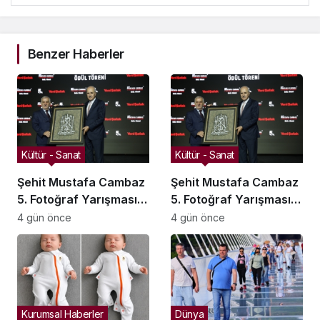
Benzer Haberler
Kültür - Sanat
Kültür - Sanat
Şehit Mustafa Cambaz
Şehit Mustafa Cambaz
5. Fotoğraf Yarışması
5. Fotoğraf Yarışması
Ödülleri Demokrasi ve
Ödülleri Demokrasi ve
4 gün önce
4 gün önce
Özgürlükler Adası’nda
Özgürlükler Adası’nda
Sahiplerini Buldu
Sahiplerini Buldu
Kurumsal Haberler
Dünya