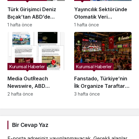
Türk Girişimci Deniz
Yayıncılık Sektöründe
Bıçak’tan ABD’de
Otomatik Veri
Bebek Güvenli
Entegrasyonu
1 hafta önce
1 hafta önce
Uykusuna Yenilikçi
Süreçleri Başlatıldı
Dokunuş
Kurumsal Haberler
Kurumsal Haberler
Media OutReach
Fanstado, Türkiye’nin
Newswire, ABD
İlk Organize Taraftar
Dağıtım Ağını ve Yapay
Tribün Ağını Kuruyor:
2 hafta önce
3 hafta önce
Zekâ Görünürlüğünü
İşletmeler İçin
Güçlendiriyor
Başvurular Açıldı
Bir Cevap Yaz
E-posta adresiniz yayınlanmayacak.
Gerekli alanlar