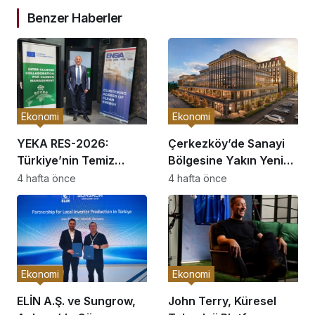
Benzer Haberler
Ekonomi
Ekonomi
YEKA RES-2026:
Çerkezköy’de Sanayi
Türkiye’nin Temiz
Bölgesine Yakın Yeni
Enerji Üretim Üssü
Ofis Bloğu Satışa
4 hafta önce
4 hafta önce
Olma Fırsatı
Sunuldu: Fiyatlar ve
Ödeme Koşulları
Belirlendi
Ekonomi
Ekonomi
ELİN A.Ş. ve Sungrow,
John Terry, Küresel