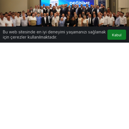
Bu web sitesinde en iyi deneyimi yaşamanızı sağlamak
Kabul
için çerezler kullanılmaktadır.
Google'da Abone Ol
0
Paylaş
Beğen
Şahinler, “Denizli, üretim aşkının ve ustalığın
harman olduğu, ev tekstilinde Türkiye’nin
gururu bir şehir. Bu başarı hikâyesini daha da
büyütmek istiyoruz. Bunu tüm sektörümüz için
gerçekleştirmeyi amaçlıyoruz. Kapsayıcı bir
yönetim anlayışıyla eğitim, ticaret, projeler,
sürdürülebilirlik ve gençlerden oluşan yeni