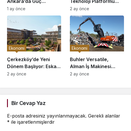
Ankara’da Güç
Teknoloji Platformu
Elektroniği Üretimi İçin
OnsaFX ile Stratejik
1 ay önce
2 ay önce
Stratejik Ortaklık Kurdu
Ortaklık Kurdu
Ekonomi
Ekonomi
Çerkezköy’de Yeni
Buhler Versatile,
Dönem Başlıyor: Eska
Alman İş Makinesi
Edition Kent Etabı
Üreticisi ATLAS’ı
2 ay önce
2 ay önce
Satışa Açıldı!
Devralıyor mu?
Bir Cevap Yaz
E-posta adresiniz yayınlanmayacak.
Gerekli alanlar
*
ile işaretlenmişlerdir