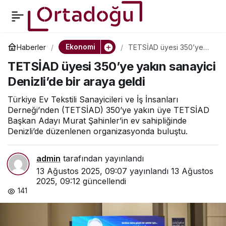
TETSİAD üyesi 350’ye
0
Paylaş
yakın sanayici Denizli’de
Ekonomi
Haberler
TETSİAD üyesi 350’ye
yakın sanayici Denizli’de
TETSİAD üyesi 350’ye yakın sanayici
bir araya geldi
bir araya geldi
Denizli’de bir araya geldi
Türkiye Ev Tekstili Sanayicileri ve İş İnsanları
Derneği’nden (TETSİAD) 350’ye yakın üye TETSİAD
Başkan Adayı Murat Şahinler’in ev sahipliğinde
Denizli’de düzenlenen organizasyonda buluştu.
admin
tarafından yayınlandı
13 Ağustos 2025, 09:07
yayınlandı
13 Ağustos
2025, 09:12
güncellendi
141