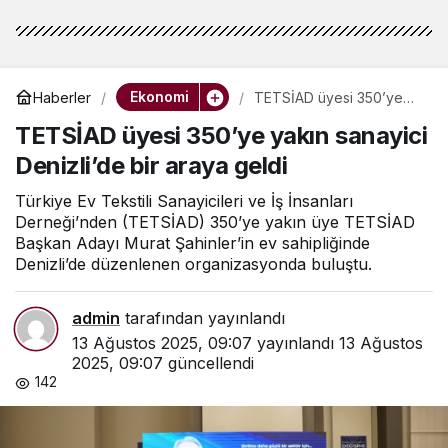
Ekonomi
Haberler
TETSİAD üyesi 350’ye
yakın sanayici Denizli’de
TETSİAD üyesi 350’ye yakın sanayici
bir araya geldi
Denizli’de bir araya geldi
Türkiye Ev Tekstili Sanayicileri ve İş İnsanları
Derneği’nden (TETSİAD) 350’ye yakın üye TETSİAD
Başkan Adayı Murat Şahinler’in ev sahipliğinde
Denizli’de düzenlenen organizasyonda buluştu.
admin
tarafından yayınlandı
13 Ağustos 2025, 09:07
yayınlandı
13 Ağustos
2025, 09:07
güncellendi
142