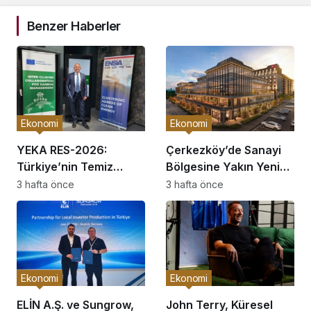
Benzer Haberler
Ekonomi
Ekonomi
YEKA RES-2026:
Çerkezköy’de Sanayi
Türkiye’nin Temiz
Bölgesine Yakın Yeni
Enerji Üretim Üssü
Ofis Bloğu Satışa
3 hafta önce
3 hafta önce
Olma Fırsatı
Sunuldu: Fiyatlar ve
Ödeme Koşulları
Belirlendi
Ekonomi
Ekonomi
ELİN A.Ş. ve Sungrow,
John Terry, Küresel