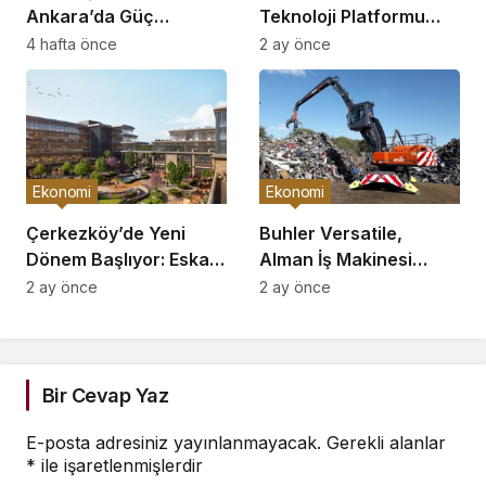
Ankara’da Güç
Teknoloji Platformu
Elektroniği Üretimi İçin
OnsaFX ile Stratejik
4 hafta önce
2 ay önce
Stratejik Ortaklık Kurdu
Ortaklık Kurdu
Ekonomi
Ekonomi
Çerkezköy’de Yeni
Buhler Versatile,
Dönem Başlıyor: Eska
Alman İş Makinesi
Edition Kent Etabı
Üreticisi ATLAS’ı
2 ay önce
2 ay önce
Satışa Açıldı!
Devralıyor mu?
Bir Cevap Yaz
E-posta adresiniz yayınlanmayacak.
Gerekli alanlar
*
ile işaretlenmişlerdir