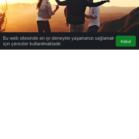
Bu web sitesinde en iyi deneyimi yaşamanızı sağlamak
Kabul
için çerezler kullanılmaktadır.
Google'da Abone Ol
0
Paylaş
7
Lorem Ipsum, dizgi ve baskı endüstrisinde
kullanılan mıgır metinlerdir. Lorem Ipsum, adı
bilinmeyen bir matbaacının bir hurufat numune
kitabı oluşturmak üzere bir yazı galerisini alarak