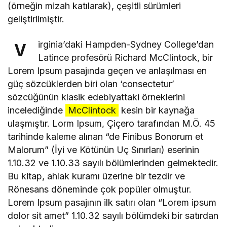
(örneğin mizah katılarak), çeşitli sürümleri
geliştirilmiştir.
irginia’daki Hampden-Sydney College’dan
V
Latince profesörü Richard McClintock, bir
Lorem Ipsum pasajında geçen ve anlaşılması en
güç sözcüklerden biri olan ‘consectetur’
sözcüğünün klasik edebiyattaki örneklerini
incelediğinde
McClintock
kesin bir kaynağa
ulaşmıştır. Lorm Ipsum, Çiçero tarafından M.Ö. 45
tarihinde kaleme alınan “de Finibus Bonorum et
Malorum” (İyi ve Kötünün Uç Sınırları) eserinin
1.10.32 ve 1.10.33 sayılı bölümlerinden gelmektedir.
Bu kitap, ahlak kuramı üzerine bir tezdir ve
Rönesans döneminde çok popüler olmuştur.
Lorem Ipsum pasajının ilk satırı olan “Lorem ipsum
dolor sit amet” 1.10.32 sayılı bölümdeki bir satırdan