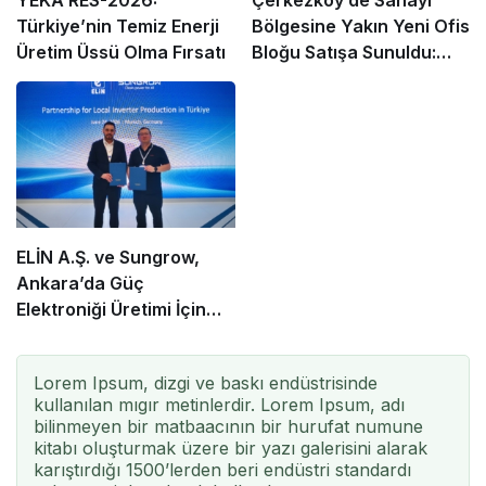
YEKA RES-2026:
Çerkezköy’de Sanayi
Türkiye’nin Temiz Enerji
Bölgesine Yakın Yeni Ofis
Üretim Üssü Olma Fırsatı
Bloğu Satışa Sunuldu:
Fiyatlar ve Ödeme
Koşulları Belirlendi
ELİN A.Ş. ve Sungrow,
Ankara’da Güç
Elektroniği Üretimi İçin
Stratejik Ortaklık Kurdu
Lorem Ipsum, dizgi ve baskı endüstrisinde
kullanılan mıgır metinlerdir. Lorem Ipsum, adı
bilinmeyen bir matbaacının bir hurufat numune
kitabı oluşturmak üzere bir yazı galerisini alarak
karıştırdığı 1500’lerden beri endüstri standardı