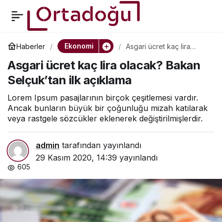
Fransa Brexit
0
Paylaş
anlaşmasını veto
Ekonomi
Haberler
Asgari ücret kaç lira
olacak? Bakan Selçuk’tan
Asgari ücret kaç lira olacak? Bakan
ilk açıklama
edebilir
Selçuk’tan ilk açıklama
Lorem Ipsum pasajlarının birçok çeşitlemesi vardır.
Ancak bunların büyük bir çoğunluğu mizah katılarak
veya rastgele sözcükler eklenerek değiştirilmişlerdir.
admin
tarafından yayınlandı
29 Kasım 2020, 14:39
yayınlandı
605