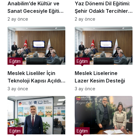
Anabilim’de Kültür ve
Yaz Dönemi Dil Eğitimi:
Sanat Gecesiyle Eğitim
Şehir Odaklı Tercihler
Yılı Sona Erdi
Artıyor
2 ay önce
2 ay önce
Eğitim
Eğitim
Meslek Liseliler İçin
Meslek Liselerine
Teknoloji Kapısı Açıldı:
Lazer Kesim Desteği
Bodor Laser’dan
3 ay önce
3 ay önce
Çerkezköy’e Lazer
Kesim Desteği!
Eğitim
Eğitim