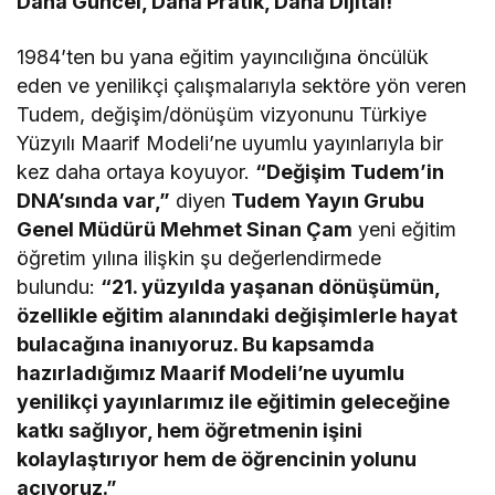
Daha Güncel, Daha Pratik, Daha Dijital!
1984’ten bu yana eğitim yayıncılığına öncülük
eden ve yenilikçi çalışmalarıyla sektöre yön veren
Tudem, değişim/dönüşüm vizyonunu Türkiye
Yüzyılı Maarif Modeli’ne uyumlu yayınlarıyla bir
kez daha ortaya koyuyor.
“Değişim Tudem’in
DNA’sında var,”
diyen
Tudem Yayın Grubu
Genel Müdürü Mehmet Sinan Çam
yeni eğitim
öğretim yılına ilişkin şu değerlendirmede
bulundu:
“21. yüzyılda yaşanan dönüşümün,
özellikle eğitim alanındaki değişimlerle hayat
bulacağına inanıyoruz. Bu kapsamda
hazırladığımız Maarif Modeli’ne uyumlu
yenilikçi yayınlarımız ile eğitimin geleceğine
katkı sağlıyor, hem öğretmenin işini
kolaylaştırıyor hem de öğrencinin yolunu
açıyoruz.”