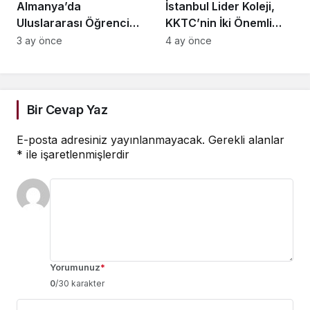
Almanya’da
İstanbul Lider Koleji,
Uluslararası Öğrenci
KKTC’nin İki Önemli
Sayısı Rekor Seviyede:
Üniversitesiyle
3 ay önce
4 ay önce
420 Bine Ulaştı
Eğitimde Küresel İş
Birliği Anlaşmaları
İmzaladı
Bir Cevap Yaz
E-posta adresiniz yayınlanmayacak.
Gerekli alanlar
*
ile işaretlenmişlerdir
Yorumunuz
*
0
/30 karakter