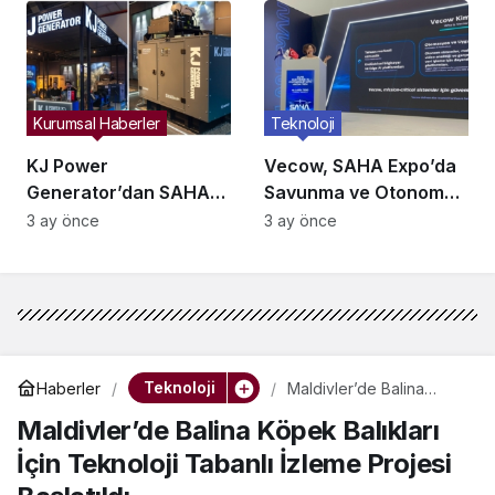
Kurumsal Haberler
Teknoloji
KJ Power
Vecow, SAHA Expo’da
Generator’dan SAHA
Savunma ve Otonom
Expo’da Savunmaya
Sistemler İçin Yeni
3 ay önce
3 ay önce
Yeni Enerji Çözümleri!
Nesil Edge AI
Çözümlerini Tanıttı
Teknoloji
Haberler
Maldivler’de Balina
Köpek Balıkları İçin
Maldivler’de Balina Köpek Balıkları
Teknoloji Tabanlı İzleme
Projesi Başlatıldı
İçin Teknoloji Tabanlı İzleme Projesi