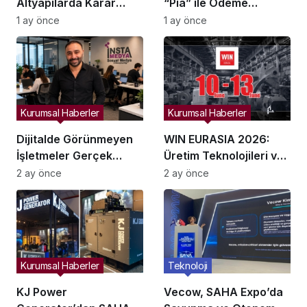
Altyapılarda Karar
“Pia” ile Ödeme
Alma Süreçlerini
Entegrasyonları
1 ay önce
1 ay önce
Yeniden Şekillendiriyor
Hızlanıyor mu?
Kurumsal Haberler
Kurumsal Haberler
Dijitalde Görünmeyen
WIN EURASIA 2026:
İşletmeler Gerçek
Üretim Teknolojileri ve
Hayatta da Kaybolur
Dijital Ticaret
2 ay önce
2 ay önce
mu?
İstanbul’da Buluşuyor
Kurumsal Haberler
Teknoloji
KJ Power
Vecow, SAHA Expo’da