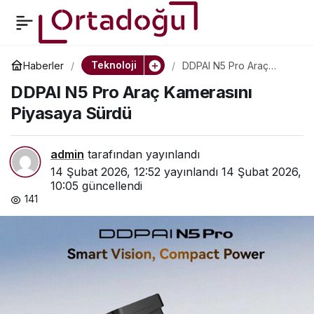
Maldivler’de Balina
0
Paylaş
Köpek Balıkları İçin
Teknoloji
Haberler
DDPAI N5 Pro Araç
Kamerasını Piyasaya
DDPAI N5 Pro Araç Kamerasını
Sürdü
Teknoloji Tabanlı İzleme
Piyasaya Sürdü
Projesi Başlatıldı
admin
tarafından yayınlandı
14 Şubat 2026, 12:52
yayınlandı
14 Şubat 2026,
10:05
güncellendi
141