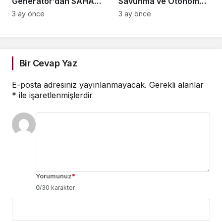
Generator’dan SAHA
Savunma ve Otonom
Expo’da Savunmaya
Sistemler İçin Yeni
3 ay önce
3 ay önce
Yeni Enerji Çözümleri!
Nesil Edge AI
Çözümlerini Tanıttı
Bir Cevap Yaz
E-posta adresiniz yayınlanmayacak.
Gerekli alanlar
*
ile işaretlenmişlerdir
Yorumunuz
*
0
/30 karakter