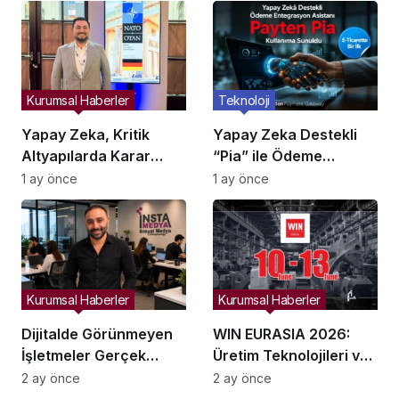
Kurumsal Haberler
Teknoloji
Yapay Zeka, Kritik
Yapay Zeka Destekli
Altyapılarda Karar
“Pia” ile Ödeme
Alma Süreçlerini
Entegrasyonları
1 ay önce
1 ay önce
Yeniden Şekillendiriyor
Hızlanıyor mu?
Kurumsal Haberler
Kurumsal Haberler
Dijitalde Görünmeyen
WIN EURASIA 2026:
İşletmeler Gerçek
Üretim Teknolojileri ve
Hayatta da Kaybolur
Dijital Ticaret
2 ay önce
2 ay önce
mu?
İstanbul’da Buluşuyor