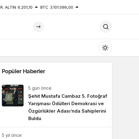
R. ALTIN
6.201,10
BTC
3.101.096,00
Mod
değiştir
Popüler Haberler
5 gün önce
Şehit Mustafa Cambaz 5. Fotoğraf
Gündüz Modu
Gündüz modunu seçin.
Yarışması Ödülleri Demokrasi ve
Özgürlükler Adası’nda Sahiplerini
Buldu
Gece Modu
Gece modunu seçin.
5 yıl önce