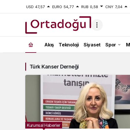
USD
47,57
EURO
54,77
RUB
0,58
CNY
7,04
Türk
Akış
Teknoloji
Siyaset
Spor
M
Kanser
Derneği
Türk Kanser Derneği
Haberleri
Kurumsal Haberler