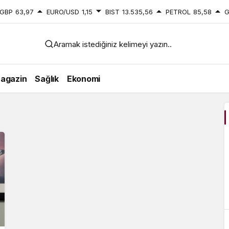
GBP
63,97
EURO/USD
1,15
BIST
13.535,56
PETROL
85,58
G
Aramak istediğiniz kelimeyi yazın..
agazin
Sağlık
Ekonomi