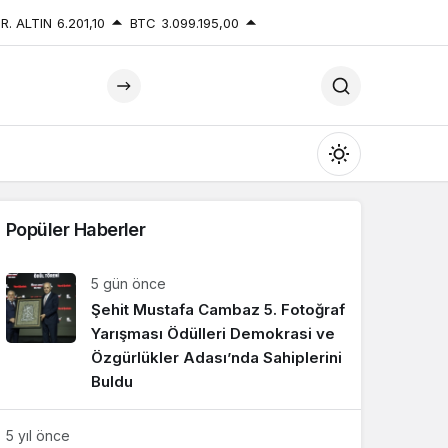
R. ALTIN
6.201,10
BTC
3.099.195,00
Mod
değiştir
Popüler Haberler
5 gün önce
Şehit Mustafa Cambaz 5. Fotoğraf
Gündüz Modu
Gündüz modunu seçin.
Yarışması Ödülleri Demokrasi ve
Özgürlükler Adası’nda Sahiplerini
Buldu
Gece Modu
Gece modunu seçin.
5 yıl önce