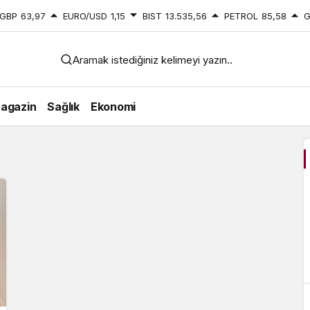
GBP
63,97
EURO/USD
1,15
BIST
13.535,56
PETROL
85,58
G
Aramak istediğiniz kelimeyi yazın..
agazin
Sağlık
Ekonomi