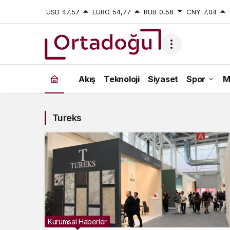
USD
47,57
EURO
54,77
RUB
0,58
CNY
7,04
Tureks
Akış
Teknoloji
Siyaset
Spor
M
Haberleri
Tureks
Kurumsal Haberler