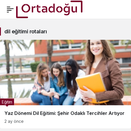
dil
dil eğitimi rotaları
eğitimi
rotaları
Haberleri
Eğitim
Yaz Dönemi Dil Eğitimi: Şehir Odaklı Tercihler Artıyor
2 ay önce