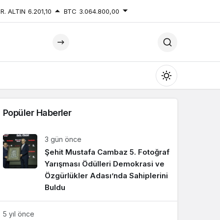
R. ALTIN
6.201,10
BTC
3.064.800,00
Mod
değiştir
Popüler Haberler
3 gün önce
Şehit Mustafa Cambaz 5. Fotoğraf
Gündüz Modu
Gündüz modunu seçin.
Yarışması Ödülleri Demokrasi ve
Özgürlükler Adası’nda Sahiplerini
Buldu
Gece Modu
Gece modunu seçin.
5 yıl önce