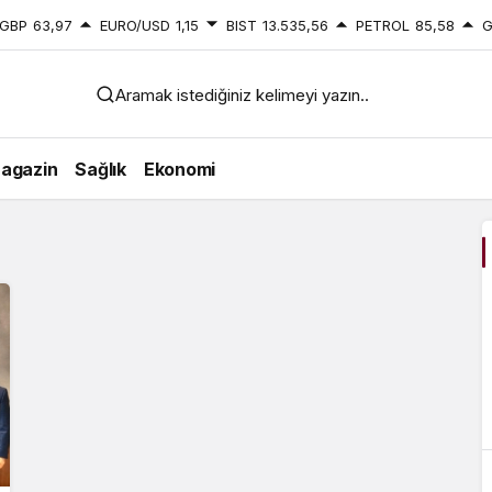
GBP
63,97
EURO/USD
1,15
BIST
13.535,56
PETROL
85,58
G
Aramak istediğiniz kelimeyi yazın..
agazin
Sağlık
Ekonomi