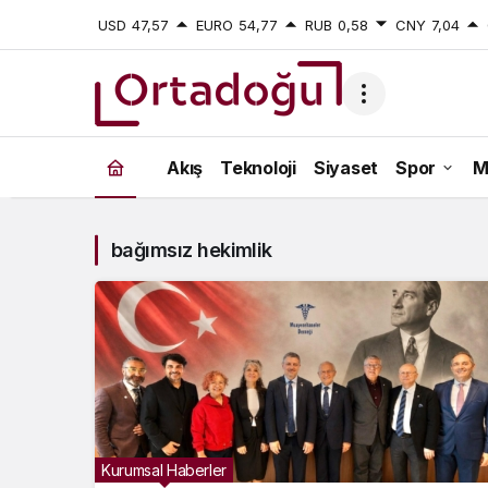
USD
47,57
EURO
54,77
RUB
0,58
CNY
7,04
bağımsız
Akış
Teknoloji
Siyaset
Spor
M
hekimlik
Haberleri
bağımsız hekimlik
Kurumsal Haberler